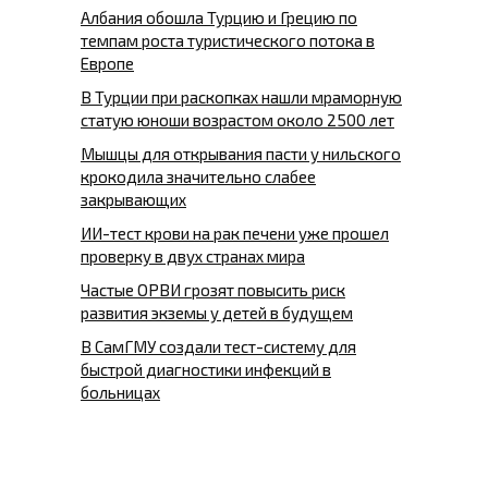
Албания обошла Турцию и Грецию по
темпам роста туристического потока в
Европе
В Турции при раскопках нашли мраморную
статую юноши возрастом около 2500 лет
Мышцы для открывания пасти у нильского
крокодила значительно слабее
закрывающих
ИИ-тест крови на рак печени уже прошел
проверку в двух странах мира
Частые ОРВИ грозят повысить риск
развития экземы у детей в будущем
В СамГМУ создали тест-систему для
быстрой диагностики инфекций в
больницах