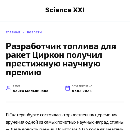
Перейти
Science XXI
к
содержанию
ГЛАВНАЯ
»
НОВОСТИ
Разработчик топлива для
ракет Циркон получил
престижную научную
премию
АВТОР
ОПУБЛИКОВАНО
Алиса Мельникова
07.02.2026
В Екатеринбурге состоялась торжественная церемония
вручения одной из самых почетных научных наград страны
— Демидовской премии. По итогам 2025 года лауреатами