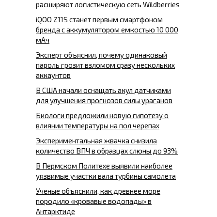
расширяют логистическую сеть Wildberries
iQOO Z11S станет первым смартфоном
бренда с аккумулятором емкостью 10 000
мАч
Эксперт объяснил, почему одинаковый
пароль грозит взломом сразу нескольких
аккаунтов
В США начали оснащать акул датчиками
для улучшения прогнозов силы ураганов
Биологи предложили новую гипотезу о
влиянии температуры на пол черепах
Экспериментальная жвачка снизила
количество ВПЧ в образцах слюны до 93%
В Пермском Политехе выявили наиболее
уязвимые участки вала турбины самолета
Ученые объяснили, как древнее море
породило «кровавые водопады» в
Антарктиде