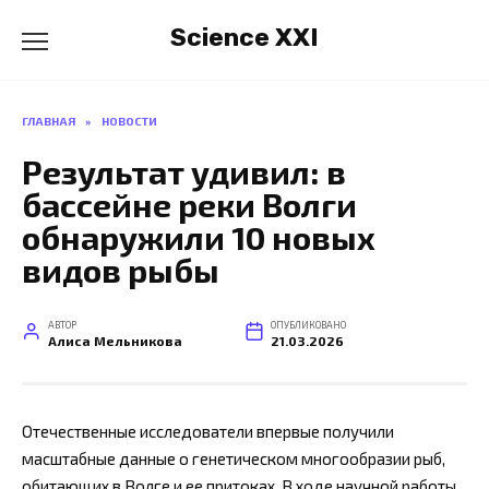
Перейти
Science XXI
к
содержанию
ГЛАВНАЯ
»
НОВОСТИ
Результат удивил: в
бассейне реки Волги
обнаружили 10 новых
видов рыбы
АВТОР
ОПУБЛИКОВАНО
Алиса Мельникова
21.03.2026
Отечественные исследователи впервые получили
масштабные данные о генетическом многообразии рыб,
обитающих в Волге и ее притоках. В ходе научной работы