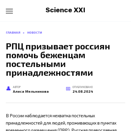
Перейти
Science XXI
к
содержанию
ГЛАВНАЯ
»
НОВОСТИ
РПЦ призывает россиян
помочь беженцам
постельными
принадлежностями
АВТОР
ОПУБЛИКОВАНО
Алиса Мельникова
24.08.2024
В России наблюдается нехватка постельных
принадлежностей для людей, проживающих в пунктах
временного размещения (ПВР). Русская православная