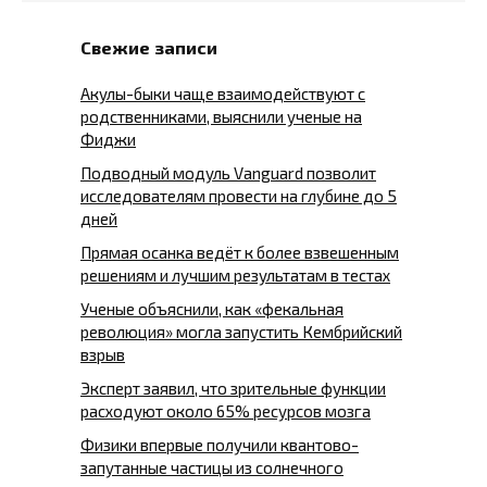
Свежие записи
Акулы-быки чаще взаимодействуют с
родственниками, выяснили ученые на
Фиджи
Подводный модуль Vanguard позволит
исследователям провести на глубине до 5
дней
Прямая осанка ведёт к более взвешенным
решениям и лучшим результатам в тестах
Ученые объяснили, как «фекальная
революция» могла запустить Кембрийский
взрыв
Эксперт заявил, что зрительные функции
расходуют около 65% ресурсов мозга
Физики впервые получили квантово-
запутанные частицы из солнечного