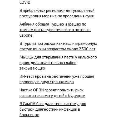
COVID
В прибрежных регионах идет ускоренный
рост уровня моря из-за проседания суши
Албания обошла Турцию и Грецию по
темпам роста туристического потока в
Европе
В Турции при раскопках нашли мраморную
статую юноши возрастом около 2500 лет
Мышцы для открывания пасти у нильского
крокодила значительно слабее
закрывающих
ИИ-тест крови на рак печени уже прошел
проверку в двух странах мира
Частые ОРВИ грозят повысить риск
развития экземы у детей в будущем
В СамГМУ создали тест-систему для
быстрой диагностики инфекций в
больницах