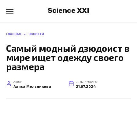
Перейти
Science XXI
к
содержанию
ГЛАВНАЯ
»
НОВОСТИ
Самый модный дзюдоист в
мире ищет одежду своего
размера
АВТОР
ОПУБЛИКОВАНО
Алиса Мельникова
21.07.2024