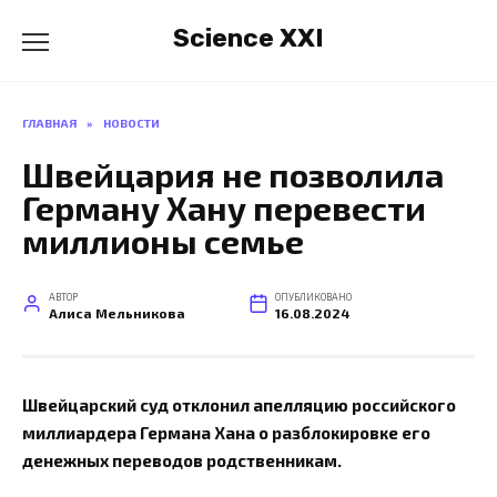
Перейти
Science XXI
к
содержанию
ГЛАВНАЯ
»
НОВОСТИ
Швейцария не позволила
Герману Хану перевести
миллионы семье
АВТОР
ОПУБЛИКОВАНО
Алиса Мельникова
16.08.2024
Швейцарский суд отклонил апелляцию российского
миллиардера Германа Хана о разблокировке его
денежных переводов родственникам.