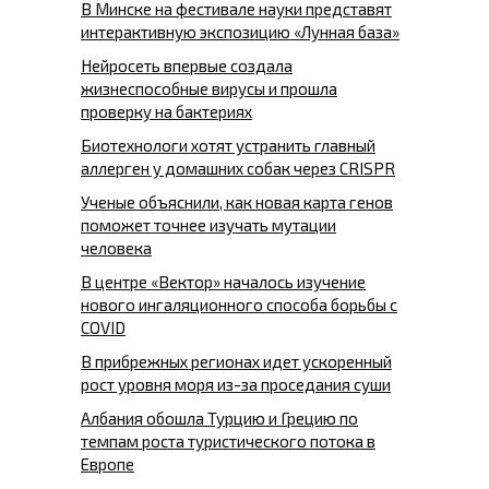
В Минске на фестивале науки представят
интерактивную экспозицию «Лунная база»
Нейросеть впервые создала
жизнеспособные вирусы и прошла
проверку на бактериях
Биотехнологи хотят устранить главный
аллерген у домашних собак через CRISPR
Ученые объяснили, как новая карта генов
поможет точнее изучать мутации
человека
В центре «Вектор» началось изучение
нового ингаляционного способа борьбы с
COVID
В прибрежных регионах идет ускоренный
рост уровня моря из-за проседания суши
Албания обошла Турцию и Грецию по
темпам роста туристического потока в
Европе