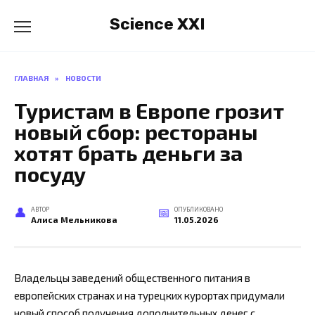
Перейти
Science XXI
к
содержанию
ГЛАВНАЯ
»
НОВОСТИ
Туристам в Европе грозит
новый сбор: рестораны
хотят брать деньги за
посуду
АВТОР
ОПУБЛИКОВАНО
Алиса Мельникова
11.05.2026
Владельцы заведений общественного питания в
европейских странах и на турецких курортах придумали
новый способ получения дополнительных денег с