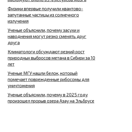
Физики впервые получили квантово-
запутанные частицы из солнечного
излучения
Ученые объяснили, почему засухи и
наводнения могут резко сменять друг
друга
Климатологи обсуждают резкий рост
природных выбросов метана в Сибири за 10
лет
Ученые МГУ нашли белок, который
помечает поврежденные рибосомы для
уничтожения
Ученые объяснили, почему в 2025 году
произошел прорыв озера Азау на Эльбрусе