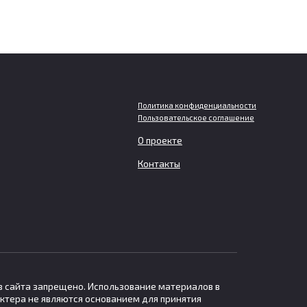
Политика конфиденциальности
Пользовательское соглашение
О проекте
ему
Нейросеть впервые создала
гут
жизнеспособные вирусы и
Контакты
га
прошла проверку на
бактериях
или о
Американские ученые создали
систему искусственного
в сайта запрещено. Использование материалов в
ктера не являются основанием для принятия