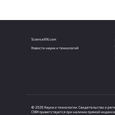
ScienceXXI.com
Новости науки и технологий
Эксперт заявил, что
Физи
зрительные функции
кван
расходуют около 65%
част
ресурсов мозга
излу
Мозг человека тратит значительную
Между
часть своих ресурсов
вперв
© 2026 Наука и технологии. Свидетельство о ре
СМИ приветствуется при наличии прямой индекси