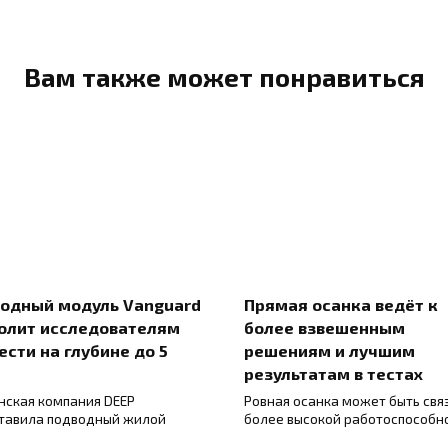
Вам также может понравиться
одный модуль Vanguard
Прямая осанка ведёт к
олит исследователям
более взвешенным
ести на глубине до 5
решениям и лучшим
результатам в тестах
нская компания DEEP
Ровная осанка может быть свя
тавила подводный жилой
более высокой работоспособн