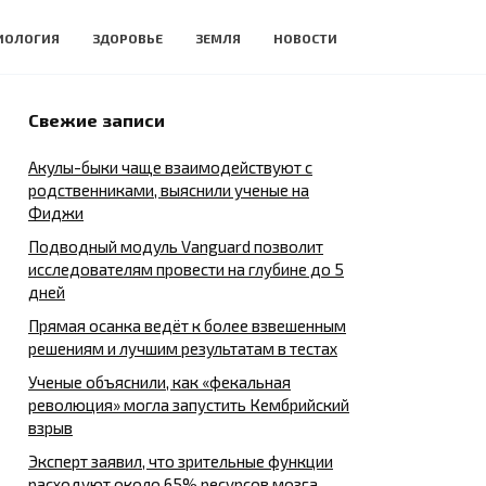
ИОЛОГИЯ
ЗДОРОВЬЕ
ЗЕМЛЯ
НОВОСТИ
Свежие записи
Акулы-быки чаще взаимодействуют с
родственниками, выяснили ученые на
Фиджи
Подводный модуль Vanguard позволит
исследователям провести на глубине до 5
дней
Прямая осанка ведёт к более взвешенным
решениям и лучшим результатам в тестах
Ученые объяснили, как «фекальная
революция» могла запустить Кембрийский
взрыв
Эксперт заявил, что зрительные функции
расходуют около 65% ресурсов мозга