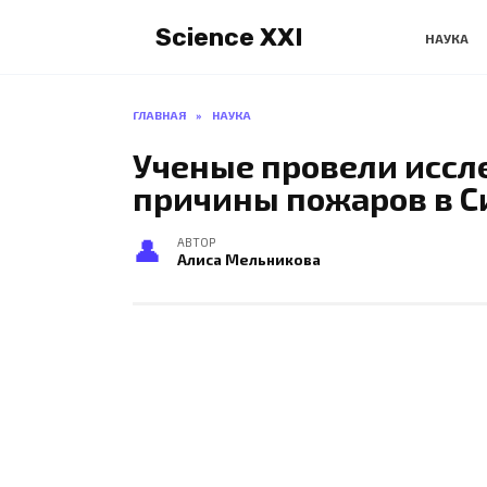
Перейти
Science XXI
к
НАУКА
содержанию
ГЛАВНАЯ
»
НАУКА
Ученые провели иссл
причины пожаров в С
АВТОР
Алиса Мельникова