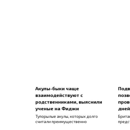
Акулы-быки чаще
Подв
взаимодействуют с
позв
родственниками, выяснили
пров
ученые на Фиджи
дней
Тупорылые акулы, которых долго
Брита
считали преимущественно
предс