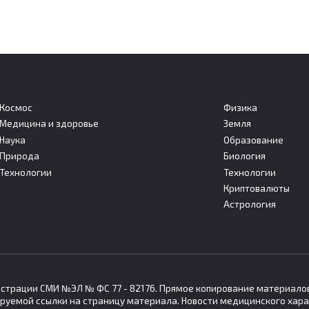
Космос
Физика
Медицина и здоровье
Земля
Наука
Образование
ки впервые получили
Ученые объяснили, поч
Природа
Биология
тово-запутанные
засухи и наводнения мо
Технологии
Технологии
ицы из солнечного
резко сменять друг дру
Криптовалюты
чения
Британские ученые предупред
Астрология
возможном усилении
народная группа физиков
ые смогла получить
гистрации СМИ №ЭЛ № ФС 77 - 82176. Прямое копирование материало
руемой ссылки на страницу материала. Новости медицинского хара