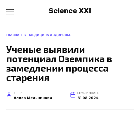
Перейти
Science XXI
к
содержанию
ГЛАВНАЯ
»
МЕДИЦИНА И ЗДОРОВЬЕ
Ученые выявили
потенциал Оземпика в
замедлении процесса
старения
АВТОР
ОПУБЛИКОВАНО
Алиса Мельникова
31.08.2024