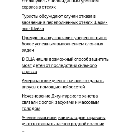
столкнулись с неожиданным уровнем
сервиса в отелях
Туристы обсуждают случаи отказа в
заселении в переполненных отелях Шарм-
эль-Шейха
Прямую осанку связали с уверенностью и
более успешным выполнением сложных
задач
В США нашли возможный способ защитить
мозг детей от последствий сильного
стресса
Американские ученые начали создавать
вирусы с помощью нейросетей
Исчезновение Джунгарского ханства
связали с оспой, засухами и массовым
голодом
Ученые выяснили, как молодые тараканы
учатся отличать членов родной колонии