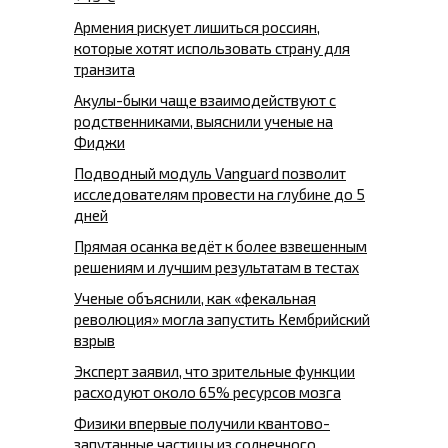
Армения рискует лишиться россиян,
которые хотят использовать страну для
транзита
Акулы-быки чаще взаимодействуют с
родственниками, выяснили ученые на
Фиджи
Подводный модуль Vanguard позволит
исследователям провести на глубине до 5
дней
Прямая осанка ведёт к более взвешенным
решениям и лучшим результатам в тестах
Ученые объяснили, как «фекальная
революция» могла запустить Кембрийский
взрыв
Эксперт заявил, что зрительные функции
расходуют около 65% ресурсов мозга
Физики впервые получили квантово-
запутанные частицы из солнечного