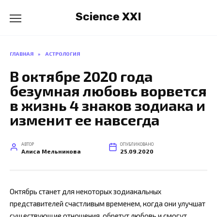
Перейти
Science XXI
к
содержанию
ГЛАВНАЯ
»
АСТРОЛОГИЯ
В октябре 2020 года
безумная любовь ворвется
в жизнь 4 знаков зодиака и
изменит ее навсегда
АВТОР
ОПУБЛИКОВАНО
Алиса Мельникова
25.09.2020
Октябрь станет для некоторых зодиакальных
представителей счастливым временем, когда они улучшат
существующие отношения, обретут любовь и смогут