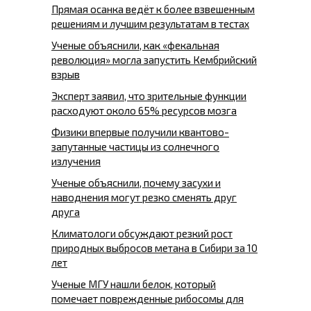
Прямая осанка ведёт к более взвешенным
решениям и лучшим результатам в тестах
Ученые объяснили, как «фекальная
революция» могла запустить Кембрийский
взрыв
Эксперт заявил, что зрительные функции
расходуют около 65% ресурсов мозга
Физики впервые получили квантово-
запутанные частицы из солнечного
излучения
Ученые объяснили, почему засухи и
наводнения могут резко сменять друг
друга
Климатологи обсуждают резкий рост
природных выбросов метана в Сибири за 10
лет
Ученые МГУ нашли белок, который
помечает поврежденные рибосомы для