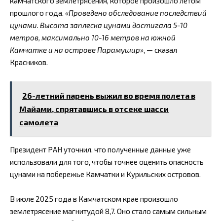
камчатского землетрясения, которое произошло летом
прошлого года.
«Проведено обследование последствий
цунами. Высота заплеска цунами достигала 5-10
метров, максимально 10-16 метров на южной
Камчатке и на острове Парамушир»
, — сказал
Красников.
26-летний парень выжил во время полета в
Майами, спрятавшись в отсеке шасси
самолета
Президент РАН уточнил, что полученные данные уже
использовали для того, чтобы точнее оценить опасность
цунами на побережье Камчатки и Курильских островов.
В июле 2025 года в Камчатском крае произошло
землетрясение магнитудой 8,7. Оно стало самым сильным