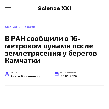
Перейти
Science XXI
к
содержанию
ГЛАВНАЯ
»
НОВОСТИ
В РАН сообщили о 16-
метровом цунами после
землетрясения у берегов
Камчатки
АВТОР
ОПУБЛИКОВАНО
Алиса Мельникова
30.05.2026