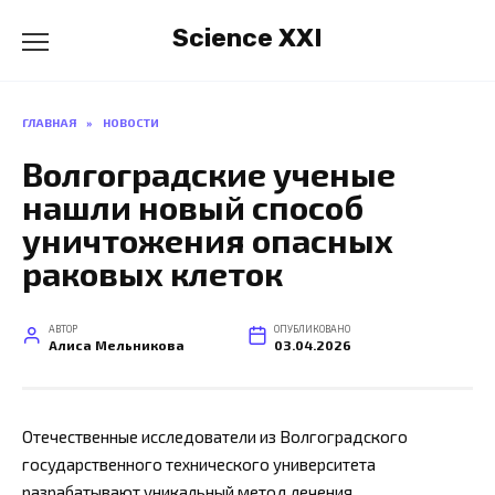
Перейти
Science XXI
к
содержанию
ГЛАВНАЯ
»
НОВОСТИ
Волгоградские ученые
нашли новый способ
уничтожения опасных
раковых клеток
АВТОР
ОПУБЛИКОВАНО
Алиса Мельникова
03.04.2026
Отечественные исследователи из Волгоградского
государственного технического университета
разрабатывают уникальный метод лечения