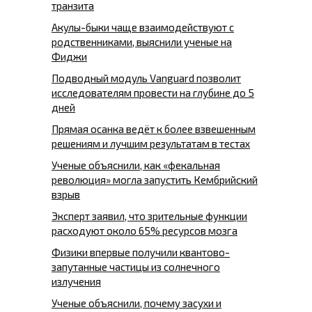
транзита
Акулы-быки чаще взаимодействуют с
родственниками, выяснили ученые на
Фиджи
Подводный модуль Vanguard позволит
исследователям провести на глубине до 5
дней
Прямая осанка ведёт к более взвешенным
решениям и лучшим результатам в тестах
Ученые объяснили, как «фекальная
революция» могла запустить Кембрийский
взрыв
Эксперт заявил, что зрительные функции
расходуют около 65% ресурсов мозга
Физики впервые получили квантово-
запутанные частицы из солнечного
излучения
Ученые объяснили, почему засухи и