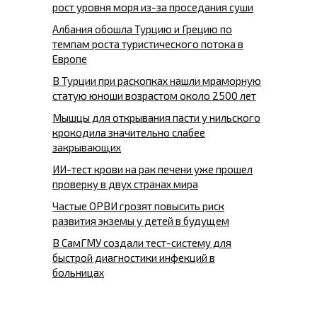
рост уровня моря из-за проседания суши
Албания обошла Турцию и Грецию по
темпам роста туристического потока в
Европе
В Турции при раскопках нашли мраморную
статую юноши возрастом около 2500 лет
Мышцы для открывания пасти у нильского
крокодила значительно слабее
закрывающих
ИИ-тест крови на рак печени уже прошел
проверку в двух странах мира
Частые ОРВИ грозят повысить риск
развития экземы у детей в будущем
В СамГМУ создали тест-систему для
быстрой диагностики инфекций в
больницах