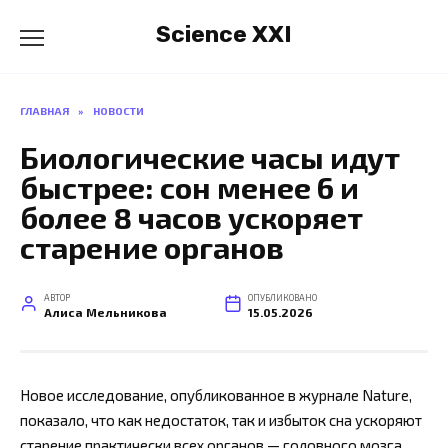
Перейти
Science XXI
к
содержанию
ГЛАВНАЯ
»
НОВОСТИ
Биологические часы идут
быстрее: сон менее 6 и
более 8 часов ускоряет
старение органов
АВТОР
ОПУБЛИКОВАНО
Алиса Мельникова
15.05.2026
Новое исследование, опубликованное в журнале Nature,
показало, что как недостаток, так и избыток сна ускоряют
старение практически всех органов — головного мозга,