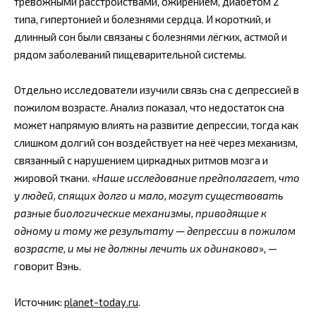
тревожными расстройствами, ожирением, диабетом 2
типа, гипертонией и болезнями сердца. И короткий, и
длинный сон были связаны с болезнями лёгких, астмой и
рядом заболеваний пищеварительной системы.
Отдельно исследователи изучили связь сна с депрессией в
пожилом возрасте. Анализ показал, что недостаток сна
может напрямую влиять на развитие депрессии, тогда как
слишком долгий сон воздействует на неё через механизм,
связанный с нарушением циркадных ритмов мозга и
жировой ткани. «
Наше исследование предполагает, что
у людей, спящих долго и мало, могут существовать
разные биологические механизмы, приводящие к
одному и тому же результату — депрессии в пожилом
возрасте, и мы не должны лечить их одинаково
», —
говорит Вэнь.
Источник:
planet-today.ru
.