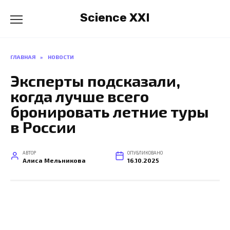
Перейти
Science XXI
к
содержанию
ГЛАВНАЯ
»
НОВОСТИ
Эксперты подсказали,
когда лучше всего
бронировать летние туры
в России
АВТОР
ОПУБЛИКОВАНО
Алиса Мельникова
16.10.2025