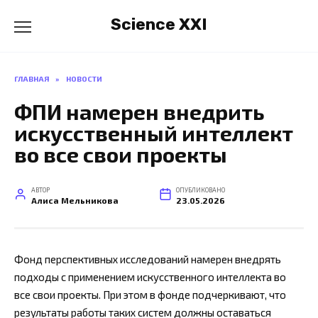
Перейти
Science XXI
к
содержанию
ГЛАВНАЯ
»
НОВОСТИ
ФПИ намерен внедрить
искусственный интеллект
во все свои проекты
АВТОР
ОПУБЛИКОВАНО
Алиса Мельникова
23.05.2026
Фонд перспективных исследований намерен внедрять
подходы с применением искусственного интеллекта во
все свои проекты. При этом в фонде подчеркивают, что
результаты работы таких систем должны оставаться