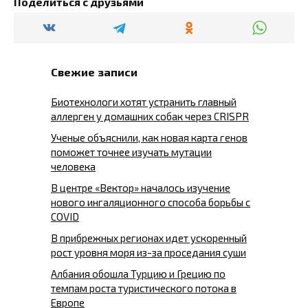
Поделиться с друзьями
Свежие записи
Биотехнологи хотят устранить главный
аллерген у домашних собак через CRISPR
Ученые объяснили, как новая карта генов
поможет точнее изучать мутации
человека
В центре «Вектор» началось изучение
нового ингаляционного способа борьбы с
COVID
В прибрежных регионах идет ускоренный
рост уровня моря из-за проседания суши
Албания обошла Турцию и Грецию по
темпам роста туристического потока в
Европе