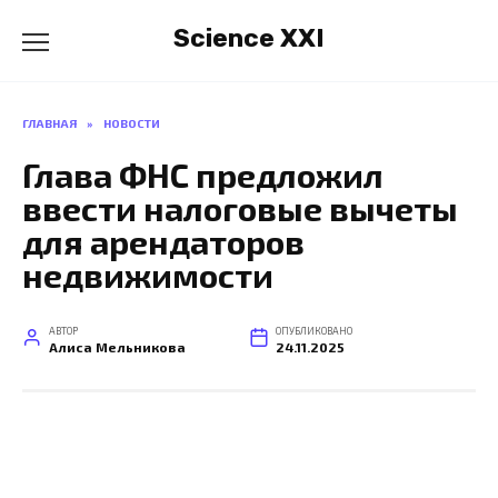
Перейти
Science XXI
к
содержанию
ГЛАВНАЯ
»
НОВОСТИ
Глава ФНС предложил
ввести налоговые вычеты
для арендаторов
недвижимости
АВТОР
ОПУБЛИКОВАНО
Алиса Мельникова
24.11.2025