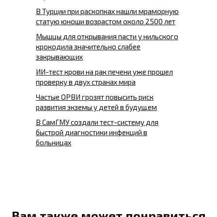
В Турции при раскопках нашли мраморную
статую юноши возрастом около 2500 лет
Мышцы для открывания пасти у нильского
крокодила значительно слабее
закрывающих
ИИ-тест крови на рак печени уже прошел
проверку в двух странах мира
Частые ОРВИ грозят повысить риск
развития экземы у детей в будущем
В СамГМУ создали тест-систему для
быстрой диагностики инфекций в
больницах
Вам также может понравиться