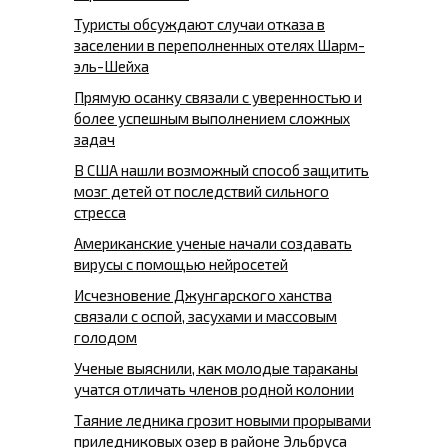
Туристы обсуждают случаи отказа в
заселении в переполненных отелях Шарм-
эль-Шейха
Прямую осанку связали с уверенностью и
более успешным выполнением сложных
задач
В США нашли возможный способ защитить
мозг детей от последствий сильного
стресса
Американские ученые начали создавать
вирусы с помощью нейросетей
Исчезновение Джунгарского ханства
связали с оспой, засухами и массовым
голодом
Ученые выяснили, как молодые тараканы
учатся отличать членов родной колонии
Таяние ледника грозит новыми прорывами
приледниковых озер в районе Эльбруса