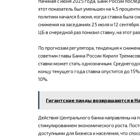
Начиная с июня 2025 года, Банк России после
этот показатель был уменьшен на 4,5 процент
политики начался 6 июня, когда ставка была 
снижения на заседаниях 25 июля и 12 сентября
ЦБ в очередной раз понизил ставку, на этот раз
По прогнозам регулятора, тенденция к снижен
советник главы Банка России Кирилл Тремасов
ставки может стать однозначным. Среднегодов
концу текущего года ставка опустится до 15%
10%.
Гигантские панды возвращаются в Н
Действия Центрального банка направлены на 
стимулированием экономического роста. Пост
доступными для бизнеса и населения, что спо