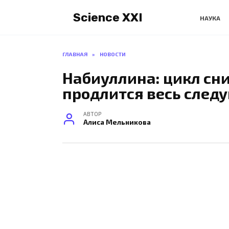
Перейти
Science XXI
к
НАУКА
содержанию
ГЛАВНАЯ
»
НОВОСТИ
Набиуллина: цикл сн
продлится весь след
АВТОР
Алиса Мельникова