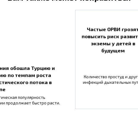
Частые ОРВИ грозя
повысить риск разви
экземы у детей в
будущем
ния обошла Турцию и
ию по темпам роста
Количество простуд и друг
стического потока в
инфекций дыхательных пу
пе
тическая популярность
ии продолжает быстро расти.