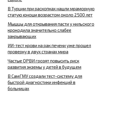
В Турции при раскопках нашли мраморную
статую юноши возрастом около 2500 лет
Мышцы для открывания пасти у нильского
крокодила значительно слабее
закрывающих
ИИ-тест крови на рак печени уже прошел
проверку в двух странах мира
Частые ОРВИ грозят повысить риск
развития экземы у детей в будущем
В СамГМУ создали тест-систему для
быстрой диагностики инфекций в
больницах