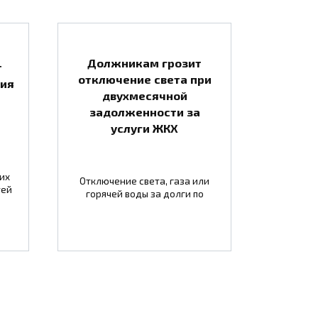
Должникам грозит
т
отключение света при
тия
двухмесячной
задолженности за
услуги ЖКХ
их
Отключение света, газа или
тей
горячей воды за долги по