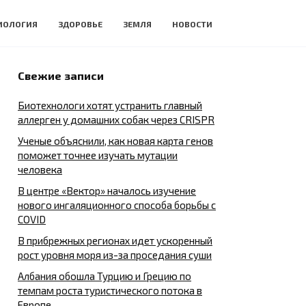
ИОЛОГИЯ
ЗДОРОВЬЕ
ЗЕМЛЯ
НОВОСТИ
Свежие записи
Биотехнологи хотят устранить главный
аллерген у домашних собак через CRISPR
Ученые объяснили, как новая карта генов
поможет точнее изучать мутации
человека
В центре «Вектор» началось изучение
нового ингаляционного способа борьбы с
COVID
В прибрежных регионах идет ускоренный
рост уровня моря из-за проседания суши
Албания обошла Турцию и Грецию по
темпам роста туристического потока в
Европе