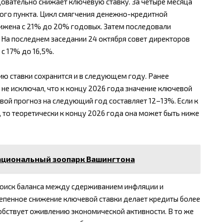
довательно снижает ключевую ставку. За четыре месяца
ного пункта. Цикл смягчения денежно-кредитной
снижена с 21% до 20% годовых. Затем последовали
. На последнем заседании 24 октября совет директоров
 с 17% до 16,5%.
ию ставки сохранится и в следующем году. Ранее
 не исключал, что к концу 2026 года значение ключевой
ой прогноз на следующий год составляет 12–13%. Если к
, то теоретически к концу 2026 года она может быть ниже
ациональный зоопарк Вашингтона
поиск баланса между сдерживанием инфляции и
епенное снижение ключевой ставки делает кредиты более
собствует оживлению экономической активности. В то же