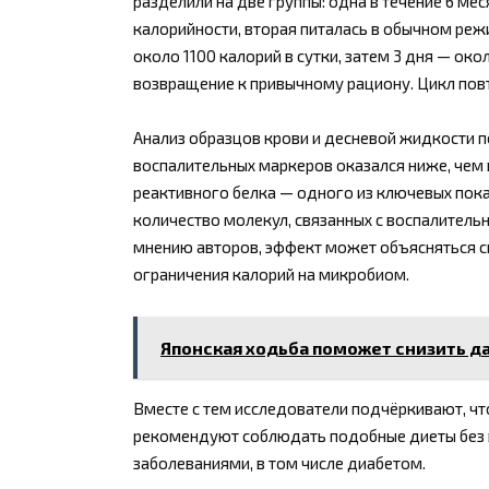
разделили на две группы: одна в течение 6 м
калорийности, вторая питалась в обычном реж
около 1100 калорий в сутки, затем 3 дня — ок
возвращение к привычному рациону. Цикл повт
Анализ образцов крови и десневой жидкости п
воспалительных маркеров оказался ниже, чем в
реактивного белка — одного из ключевых пок
количество молекул, связанных с воспалитель
мнению авторов, эффект может объясняться с
ограничения калорий на микробиом.
Японская ходьба поможет снизить д
Вместе с тем исследователи подчёркивают, что
рекомендуют соблюдать подобные диеты без 
заболеваниями, в том числе диабетом.