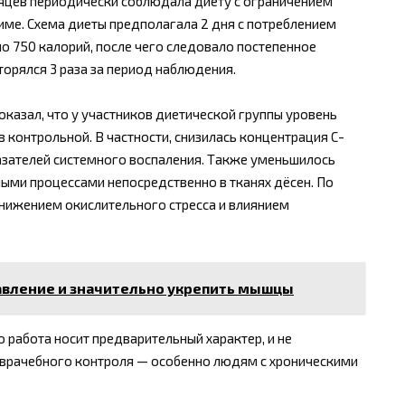
есяцев периодически соблюдала диету с ограничением
име. Схема диеты предполагала 2 дня с потреблением
оло 750 калорий, после чего следовало постепенное
орялся 3 раза за период наблюдения.
оказал, что у участников диетической группы уровень
 контрольной. В частности, снизилась концентрация С-
азателей системного воспаления. Также уменьшилось
ными процессами непосредственно в тканях дёсен. По
нижением окислительного стресса и влиянием
авление и значительно укрепить мышцы
 работа носит предварительный характер, и не
врачебного контроля — особенно людям с хроническими