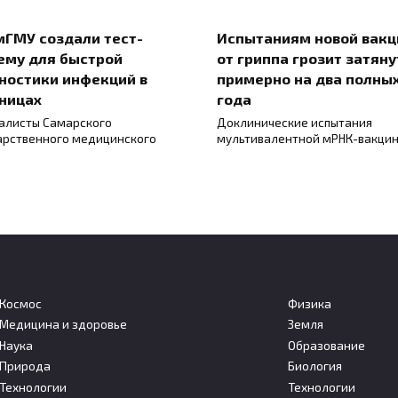
мГМУ создали тест-
Испытаниям новой вак
ему для быстрой
от гриппа грозит затяну
ностики инфекций в
примерно на два полны
ницах
года
алисты Самарского
Доклинические испытания
арственного медицинского
мультивалентной мРНК-вакци
Космос
Физика
Медицина и здоровье
Земля
Наука
Образование
льшие дозы стресса
Собственная нервная
Природа
Биология
т запускать защитные
система сердца помога
Технологии
Технологии