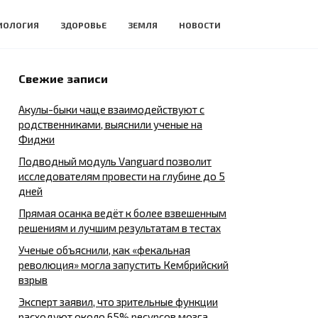
ИОЛОГИЯ
ЗДОРОВЬЕ
ЗЕМЛЯ
НОВОСТИ
Свежие записи
Акулы-быки чаще взаимодействуют с
родственниками, выяснили ученые на
Фиджи
Подводный модуль Vanguard позволит
исследователям провести на глубине до 5
дней
Прямая осанка ведёт к более взвешенным
решениям и лучшим результатам в тестах
Ученые объяснили, как «фекальная
революция» могла запустить Кембрийский
взрыв
Эксперт заявил, что зрительные функции
расходуют около 65% ресурсов мозга