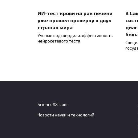
ИИ-тест крови на рак печени
В Са
уже прошел проверку в двух
сист
странах мира
диаг
боль
Ученые подтвердили эффективность
нейросетевого теста
Специ
госуд
ScienceXXI.com
Новости науки и технологий
Генетический вклад в
Небо
распространённые болезни
могу