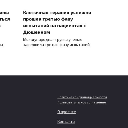
цины
Клеточная терапия успешно
ться
прошла третью фазу
х
испытаний на пациентах с
Дюшенном
Международная группа ученых
ны
завершила третью фазу испытаний
Политика конфиденциальности
Пользовательское соглашение
О проекте
Мужчинам грозит больший
ет
вред для мозга при слишком
Контакты