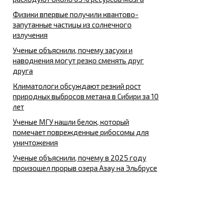
Физики впервые получили квантово-
запутанные частицы из солнечного
излучения
Ученые объяснили, почему засухи и
наводнения могут резко сменять друг
друга
Климатологи обсуждают резкий рост
природных выбросов метана в Сибири за 10
лет
Ученые МГУ нашли белок, который
помечает поврежденные рибосомы для
уничтожения
Ученые объяснили, почему в 2025 году
произошел прорыв озера Азау на Эльбрусе