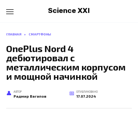
Перейти
Science XXI
к
содержанию
ГЛАВНАЯ
»
СМАРТФОНЫ
OnePlus Nord 4
дебютировал с
металлическим корпусом
и мощной начинкой
АВТОР
ОПУБЛИКОВАНО
Радмир Вагапов
17.07.2024