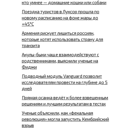
кто умнее — домашние кошки или собаки
Поездка туристов в Луксор прошла по
новому расписанию на фоне жары до
+45°C
Армения рискует лишиться россиян,
которые хотят использовать страну для
транзита
Акулы-быки чаще взаимодействуют с
родственниками, выяснили ученые на
Фиджи
Подводный модуль Vanguard позволит
исследователям провести на глубине до 5
дней
Прямая осанка ведёт к более взвешенным
решениям и лучшим результатам в тестах
Ученые объяснили, как «фекальная
революция» могла запустить Кембрийский
взрыв