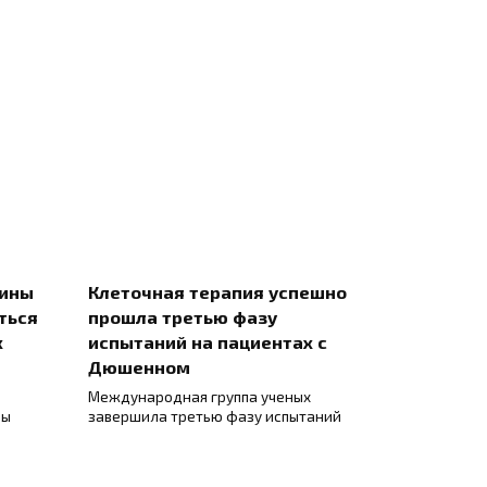
цины
Клеточная терапия успешно
ться
прошла третью фазу
х
испытаний на пациентах с
Дюшенном
Международная группа ученых
ны
завершила третью фазу испытаний