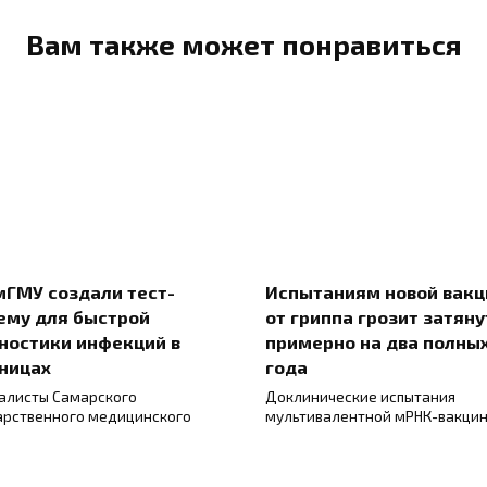
Вам также может понравиться
мГМУ создали тест-
Испытаниям новой вак
ему для быстрой
от гриппа грозит затяну
ностики инфекций в
примерно на два полны
ницах
года
алисты Самарского
Доклинические испытания
арственного медицинского
мультивалентной мРНК-вакци