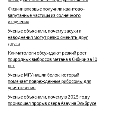
Физики впервые получили квантово-
запутанные частицы из солнечного
излучения
Ученые объяснили, почему засухи и
наводнения могут резко сменять друг
друга
Климатологи обсуждают резкий рост
природных выбросов метана в Сибири за 10
лет
Ученые МГУ нашли белок, который
помечает поврежденные рибосомы для
уничтожения
Ученые объяснили, почему в 2025 году
произошел прорыв озера Азау на Эльбрусе