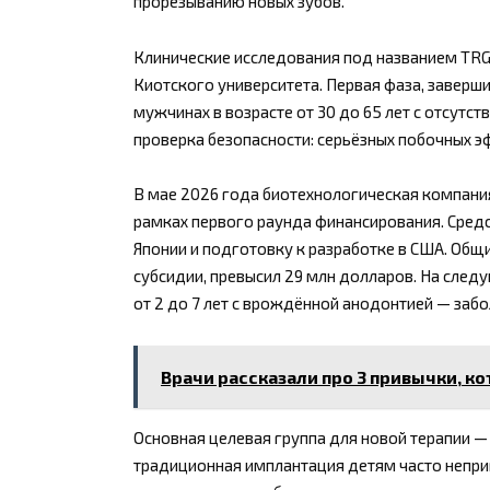
прорезыванию новых зубов.
Клинические исследования под названием TRG-
Киотского университета. Первая фаза, заверш
мужчинах в возрасте от 30 до 65 лет с отсутс
проверка безопасности: серьёзных побочных э
В мае 2026 года биотехнологическая компани
рамках первого раунда финансирования. Средс
Японии и подготовку к разработке в США. Общ
субсидии, превысил 29 млн долларов. На след
от 2 до 7 лет с врождённой анодонтией — забо
Врачи рассказали про 3 привычки, к
Основная целевая группа для новой терапии —
традиционная имплантация детям часто непри