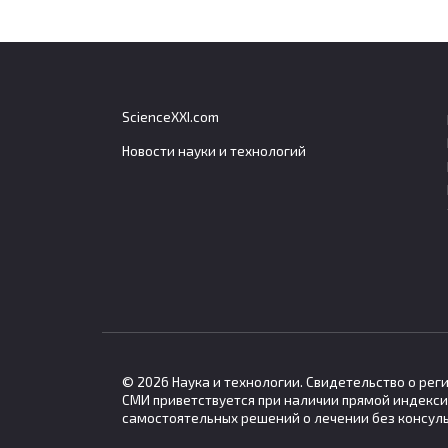
ScienceXXI.com
Новости науки и технологий
Генетический вклад в
Небо
распространённые болезни
могу
оценили всего в 5–10
меха
процентов
чело
Генетические факторы играют
Умере
ограниченную роль в развитии
возде
© 2026 Наука и технологии. Свидетельство о ре
СМИ приветствуется при наличии прямой индекси
самостоятельных решений о лечении без консул