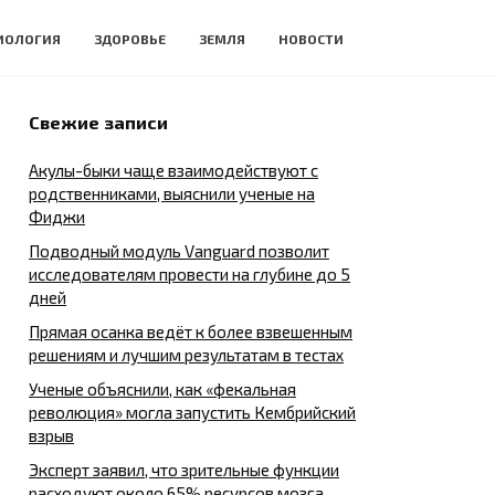
ИОЛОГИЯ
ЗДОРОВЬЕ
ЗЕМЛЯ
НОВОСТИ
Свежие записи
Акулы-быки чаще взаимодействуют с
родственниками, выяснили ученые на
Фиджи
Подводный модуль Vanguard позволит
исследователям провести на глубине до 5
дней
Прямая осанка ведёт к более взвешенным
решениям и лучшим результатам в тестах
Ученые объяснили, как «фекальная
революция» могла запустить Кембрийский
взрыв
Эксперт заявил, что зрительные функции
расходуют около 65% ресурсов мозга