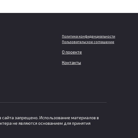
Политика конфиденциальности
Пользовательское соглашение
О проекте
Мужчинам грозит больший
ет
вред для мозга при слишком
Контакты
ьном
частом просмотре
телевизора
У людей среднего возраста, которые
часто смотрят телевизор
в сайта запрещено. Использование материалов в
ктера не являются основанием для принятия