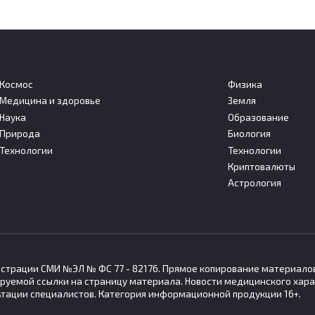
Космос
Физика
Медицина и здоровье
Земля
Наука
Образование
льшие дозы стресса
Собственная нервная
Природа
Биология
т запускать защитные
система сердца помога
Технологии
Технологии
низмы организма
сохранять ритм при сил
Криптовалюты
века
стрессе
Астрология
нное и непродолжительное
Американские исследователи
йствие стресса может
установили, что собственная
гистрации СМИ №ЭЛ № ФС 77 - 82176. Прямое копирование материало
руемой ссылки на страницу материала. Новости медицинского хара
ьтации специалистов. Категория информационной продукции 16+.