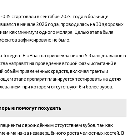
035 стартовали в сентябре 2024 года в больнице
ившаяся в начале 2026 года, проводилась на 30 здоровых
твием как минимум одного моляра. Целью этапа была
ффектов зафиксировано не было.
я Toregem BioPharma привлекла около 5,3 млн долларов в
тва направят на проведение второй фазы испытаний в
ий объём привлечённых средств, включая гранты и
ующем этапе препарат планируется тестировать на детях
леванием, при котором отсутствуют 6 и более зубов.
оторые помогут похудеть
 пациенты с врождённым отсутствием зубов, так как
менима из-за незавершённого роста челюстных костей. В