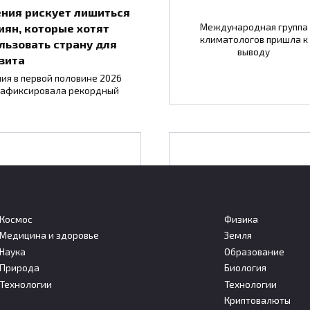
ния рискует лишиться
иян, которые хотят
Международная группа
климатологов пришла к
льзовать страну для
выводу
зита
ия в первой половине 2026
зафиксировала рекордный
 Минске на фестивале
В центре «Вектор»
науки представят
началось изучение
интерактивную
нового ингаляционно
экспозицию «Лунная
Космос
Физика
способа борьбы с COV
база»
Медицина и здоровье
Земля
Наука
Образование
Природа
Биология
Ученые Государственног
Технологии
Технологии
Минске на Фестивале науки
научного центра вирусоло
редставят интерактивную
Криптовалюты