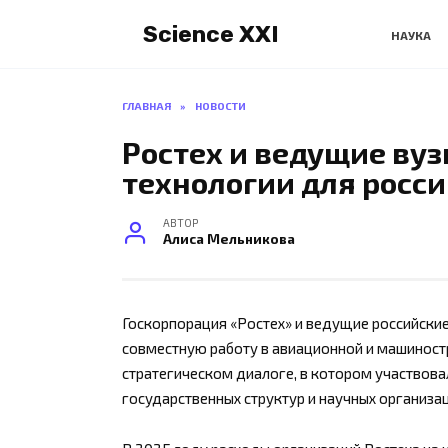
Перейти
Science XXI
к
НАУКА
содержанию
ГЛАВНАЯ
»
НОВОСТИ
Ростех и ведущие вуз
технологии для росс
АВТОР
Алиса Мельникова
Госкорпорация «Ростех» и ведущие российски
совместную работу в авиационной и машиностр
стратегическом диалоге, в котором участвова
государственных структур и научных организац