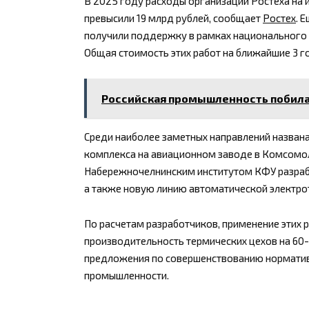
В 2025 году расходы организаций Ростеха на и
превысили 19 млрд рублей, сообщает
Ростех
. 
получили поддержку в рамках национального 
Общая стоимость этих работ на ближайшие 3 го
Российская промышленность побила
Среди наиболее заметных направлений назван
комплекса на авиационном заводе в Комсомол
Набережночелнинским институтом КФУ разраб
а также новую линию автоматической электро
По расчетам разработчиков, применение этих 
производительность термических цехов на 60
предложения по совершенствованию нормативн
промышленности.