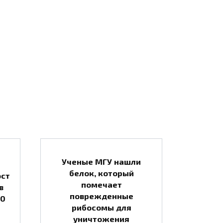
Ученые МГУ нашли
белок, который
ост
помечает
в
поврежденные
10
рибосомы для
уничтожения