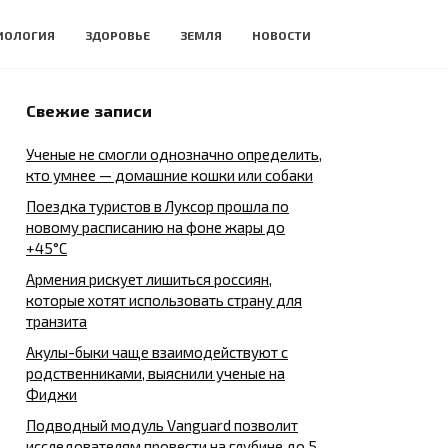
ИОЛОГИЯ
ЗДОРОВЬЕ
ЗЕМЛЯ
НОВОСТИ
Свежие записи
Ученые не смогли однозначно определить,
кто умнее — домашние кошки или собаки
Поездка туристов в Луксор прошла по
новому расписанию на фоне жары до
+45°C
Армения рискует лишиться россиян,
которые хотят использовать страну для
транзита
Акулы-быки чаще взаимодействуют с
родственниками, выяснили ученые на
Фиджи
Подводный модуль Vanguard позволит
исследователям провести на глубине до 5