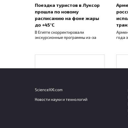
Поездка туристов в Луксор
Арме
прошла по новому
росс
расписанию на фоне жары
испо
до +45°C
тран
В Египте скорректировали
Армен
экскурсионные программы из-за
года 
В
Ученые объяснили,
почему в 2025 году
произошел прорыв
ScienceXXI.com
озера Азау на Эльбрусе
Новости науки и технологий
Ученые установили причину
прорыва озера Азау на
В 
Эльбрусе
п