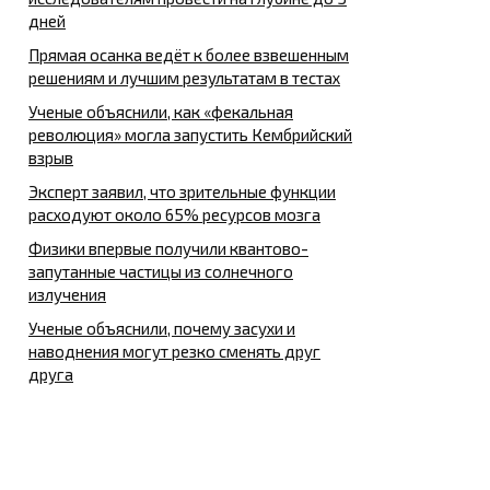
дней
Прямая осанка ведёт к более взвешенным
решениям и лучшим результатам в тестах
Ученые объяснили, как «фекальная
революция» могла запустить Кембрийский
взрыв
Эксперт заявил, что зрительные функции
расходуют около 65% ресурсов мозга
Физики впервые получили квантово-
запутанные частицы из солнечного
излучения
Ученые объяснили, почему засухи и
наводнения могут резко сменять друг
друга