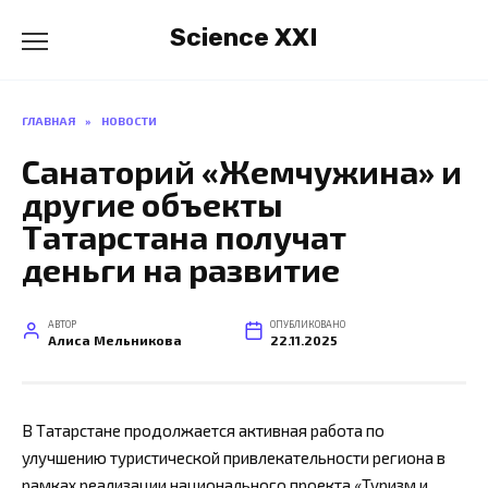
Перейти
Science XXI
к
содержанию
ГЛАВНАЯ
»
НОВОСТИ
Санаторий «Жемчужина» и
другие объекты
Татарстана получат
деньги на развитие
АВТОР
ОПУБЛИКОВАНО
Алиса Мельникова
22.11.2025
В Татарстане продолжается активная работа по
улучшению туристической привлекательности региона в
рамках реализации национального проекта «Туризм и