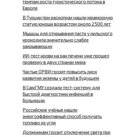
темпам роста туристического потока в
Европе
В Турции при раскопках нашли мраморную
статую юноши возрастом около 2500 лет
Мышцы для открывания пасти у нильского
крокодила значительно слабее
закрывающих
ИИ-тест крови на рак печени уже прошел
проверку в двух странах мира
Частые ОРВИ грозят повысить риск
развития экземы у детей в будущем
В СамГМУ создали тест-систему для
быстрой диагностики инфекций в
больницах
Российские учёные нашли
энергоэффективный способ получать
топливо из угля
Должникам грозит отключение света при