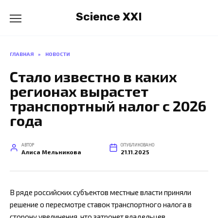
Перейти
Science XXI
к
содержанию
ГЛАВНАЯ
»
НОВОСТИ
Стало известно в каких
регионах вырастет
транспортный налог с 2026
года
АВТОР
ОПУБЛИКОВАНО
Алиса Мельникова
21.11.2025
В ряде российских субъектов местные власти приняли
решение о пересмотре ставок транспортного налога в
сторону увеличения, что затронет владельцев