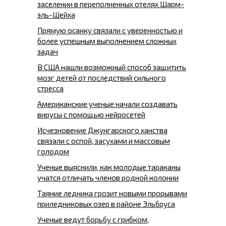
заселении в переполненных отелях Шарм-
эль-Шейха
Прямую осанку связали с уверенностью и
более успешным выполнением сложных
задач
В США нашли возможный способ защитить
мозг детей от последствий сильного
стресса
Американские ученые начали создавать
вирусы с помощью нейросетей
Исчезновение Джунгарского ханства
связали с оспой, засухами и массовым
голодом
Ученые выяснили, как молодые тараканы
учатся отличать членов родной колонии
Таяние ледника грозит новыми прорывами
приледниковых озер в районе Эльбруса
Ученые ведут борьбу с грибком,