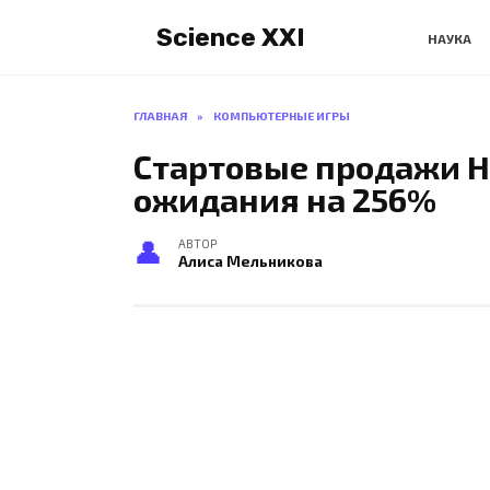
Перейти
Science XXI
к
НАУКА
содержанию
ГЛАВНАЯ
»
КОМПЬЮТЕРНЫЕ ИГРЫ
Стартовые продажи H
ожидания на 256%
АВТОР
Алиса Мельникова