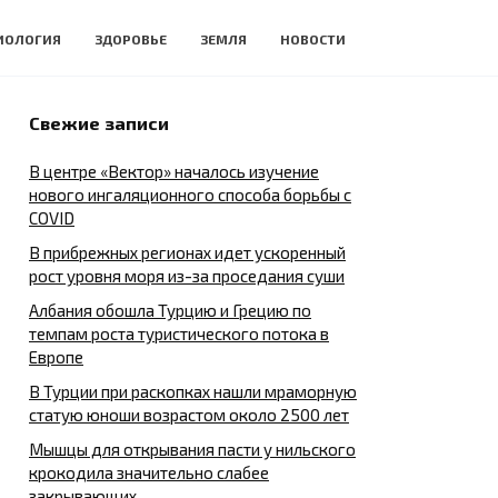
ИОЛОГИЯ
ЗДОРОВЬЕ
ЗЕМЛЯ
НОВОСТИ
Свежие записи
В центре «Вектор» началось изучение
нового ингаляционного способа борьбы с
COVID
В прибрежных регионах идет ускоренный
рост уровня моря из-за проседания суши
Албания обошла Турцию и Грецию по
темпам роста туристического потока в
Европе
В Турции при раскопках нашли мраморную
статую юноши возрастом около 2500 лет
Мышцы для открывания пасти у нильского
крокодила значительно слабее
закрывающих