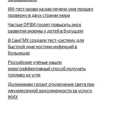
ИИ-тест крови на рак печени уже прошел
проверку в двух странах мира
Частые ОРВИ грозят повысить риск
развития экземы у детей в будущем
В СамГМУ создали тест-систему для
быстрой диагностики инфекций в
больницах
Российские учёные нашли
энергоэффективный способ получать
топливо из угля
Должникам грозит отключение света при
двухмесячной задолженности за услуги
ЖКХ