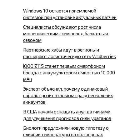
Windows 10 остается приемлемой
системой при установке актуальных патчей
Специалисты обсуждают рост числа
мошенническим схем перед бархатным
сезоном
Партнерские хабы идут в регионы и
расширяют логистическую сеть Wildberries
iQOO Z11S станет первым смартфоном
бренда с аккумулятором емкостью 10 000
мАч
Эксперт объяснил, почему одинаковый
пароль грозит взломом сразу нескольких
аккаунтов
В США начали оснащать акул датчиками
для улучшения прогнозов силы ураганов
Биологи предложили новую гипотезу о
влиянии температуры на пол черепах