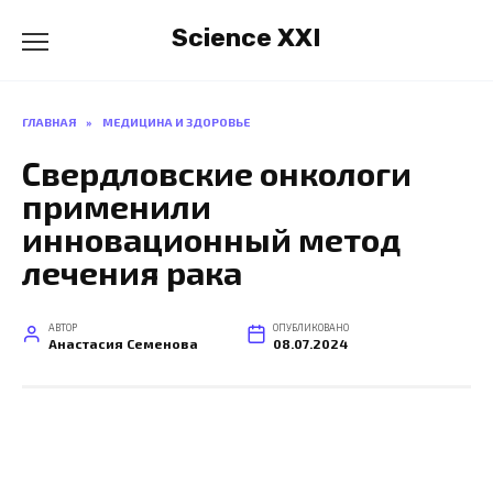
Перейти
Science XXI
к
содержанию
ГЛАВНАЯ
»
МЕДИЦИНА И ЗДОРОВЬЕ
Свердловские онкологи
применили
инновационный метод
лечения рака
АВТОР
ОПУБЛИКОВАНО
Анастасия Семенова
08.07.2024