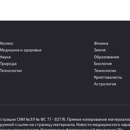
Космос
Физика
Медицина и здоровье
Земля
Наука
Образование
ерт заявил, что
Физики впервые получи
Природа
Биология
ельные функции
квантово-запутанные
Технологии
Технологии
одуют около 65%
частицы из солнечного
Криптовалюты
рсов мозга
излучения
Астрология
человека тратит значительную
Международная группа физик
 своих ресурсов
впервые смогла получить
гистрации СМИ №ЭЛ № ФС 77 - 82176. Прямое копирование материало
руемой ссылки на страницу материала. Новости медицинского хара
ьтации специалистов. Категория информационной продукции 16+.