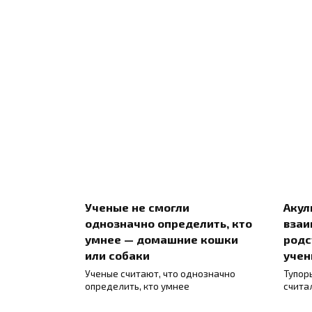
Ученые не смогли
Акул
однозначно определить, кто
взаи
умнее — домашние кошки
родс
или собаки
учен
Ученые считают, что однозначно
Тупор
определить, кто умнее
счита