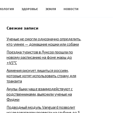
ИОЛОГИЯ
ЗДОРОВЬЕ
ЗЕМЛЯ
НОВОСТИ
Свежие записи
Ученые не смогли однозначно определить,
кто умнее — домашние кошки или собаки
Поездка туристов в Луксор прошла по
новому расписанию на фоне жары до
+45°C
Армения рискует лишиться россиян,
которые хотят использовать страну для
транзита
Акулы-быки чаще взаимодействуют с
родственниками, выяснили ученые на
Фиджи
Подводный модуль Vanguard позволит
исследователям провести на глубине до 5