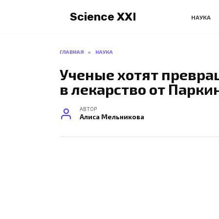
Перейти
Science XXI
к
НАУКА
содержанию
ГЛАВНАЯ
»
НАУКА
Ученые хотят превра
в лекарство от Парки
АВТОР
Алиса Мельникова