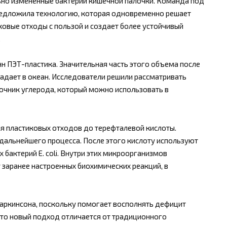
льно измененные бактерии кишечной палочки. Команда под
редложила технологию, которая одновременно решает
ковые отходы с пользой и создает более устойчивый
.
н ПЭТ-пластика. Значительная часть этого объема после
падает в океан. Исследователи решили рассматривать
сточник углерода, который можно использовать в
я пластиковых отходов до терефталевой кислоты.
дальнейшего процесса. После этого кислоту используют
бактерий E. coli. Внутри этих микроорганизмов
заранее настроенных биохимических реакций, в
аркинсона, поскольку помогает восполнять дефицит
что новый подход отличается от традиционного