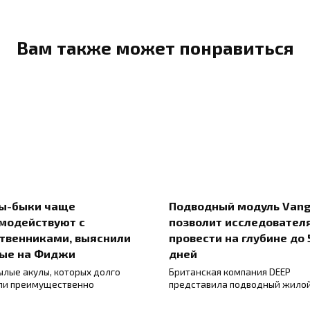
Вам также может понравиться
ы-быки чаще
Подводный модуль Vang
модействуют с
позволит исследовател
твенниками, выяснили
провести на глубине до 
ые на Фиджи
дней
ылые акулы, которых долго
Британская компания DEEP
ли преимущественно
представила подводный жило