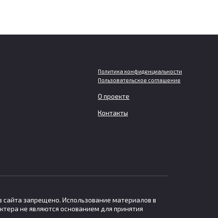
Политика конфиденциальности
Пользовательское соглашение
О проекте
ли
Ученые объяснили, почему
засухи и наводнения могут
Контакты
резко сменять друг друга
Британские ученые предупредили о
возможном усилении
ов
в сайта запрещено. Использование материалов в
ктера не являются основанием для принятия