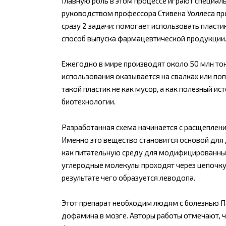
Главную роль в этом процессе играют специа
руководством профессора Стивена Уоллеса п
сразу 2 задачи: помогает использовать пласти
способ выпуска фармацевтической продукции
Ежегодно в мире производят около 50 млн тон
использования оказывается на свалках или по
такой пластик не как мусор, а как полезный и
биотехнологии.
Разработанная схема начинается с расщеплени
Именно это вещество становится основой для 
как питательную среду для модифицированных 
углеродные молекулы проходят через цепочку 
результате чего образуется леводопа.
Этот препарат необходим людям с болезнью П
дофамина в мозге. Авторы работы отмечают, 