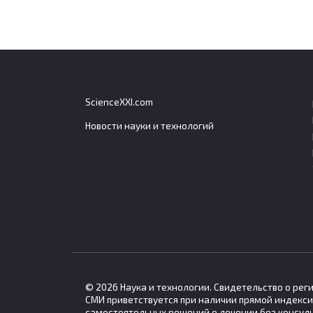
ScienceXXI.com
Новости науки и технологий
Ученые объяснили, как
Эксп
«фекальная революция»
зрит
могла запустить
расх
Кембрийский взрыв
ресу
Ученые из Австралии предложили
Мозг 
новое объяснение Кембрийского
часть
© 2026 Наука и технологии. Свидетельство о ре
СМИ приветствуется при наличии прямой индекси
самостоятельных решений о лечении без консул