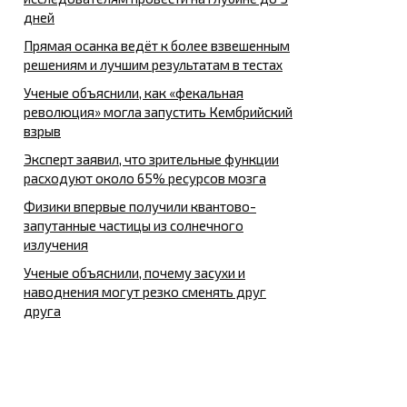
дней
Прямая осанка ведёт к более взвешенным
решениям и лучшим результатам в тестах
Ученые объяснили, как «фекальная
революция» могла запустить Кембрийский
взрыв
Эксперт заявил, что зрительные функции
расходуют около 65% ресурсов мозга
Физики впервые получили квантово-
запутанные частицы из солнечного
излучения
Ученые объяснили, почему засухи и
наводнения могут резко сменять друг
друга