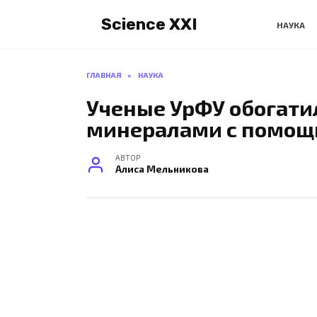
Перейти
Science XXI
к
НАУКА
содержанию
ГЛАВНАЯ
»
НАУКА
Ученые УрФУ обогати
минералами с помощ
АВТОР
Алиса Мельникова