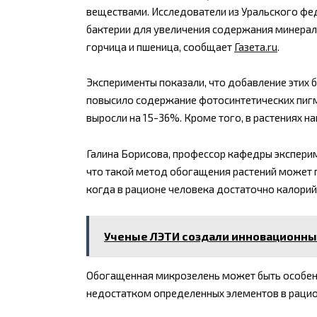
веществами. Исследователи из Уральского фе
бактерии для увеличения содержания минеральн
горчица и пшеница, сообщает
Газета.ru
.
Эксперименты показали, что добавление этих б
повысило содержание фотосинтетических пигме
выросли на 15-36%. Кроме того, в растениях на
Галина Борисова, профессор кафедры эксперим
что такой метод обогащения растений может 
когда в рационе человека достаточно калорий,
Ученые ЛЭТИ создали инновационный
Обогащенная микрозелень может быть особенн
недостатком определенных элементов в рационе