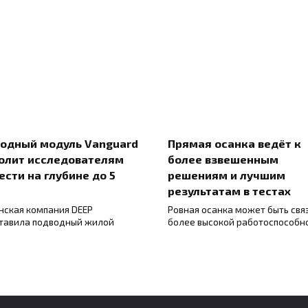
одный модуль Vanguard
Прямая осанка ведёт к
олит исследователям
более взвешенным
ести на глубине до 5
решениям и лучшим
результатам в тестах
нская компания DEEP
Ровная осанка может быть свя
тавила подводный жилой
более высокой работоспособн