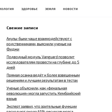
ИОЛОГИЯ
ЗДОРОВЬЕ
ЗЕМЛЯ
НОВОСТИ
Свежие записи
Акулы-быки чаще взаимодействуют с
родственниками, выяснили ученые на
Фиджи
Подводный модуль Vanguard позволит
исследователям провести на глубине до 5
дней
Прямая осанка ведёт к более взвешенным
решениям и лучшим результатам в тестах
Ученые объяснили, как «фекальная
революция» могла запустить Кембрийский
взрыв
Эксперт заявил, что зрительные функции
расходуют около 65% ресурсов мозга