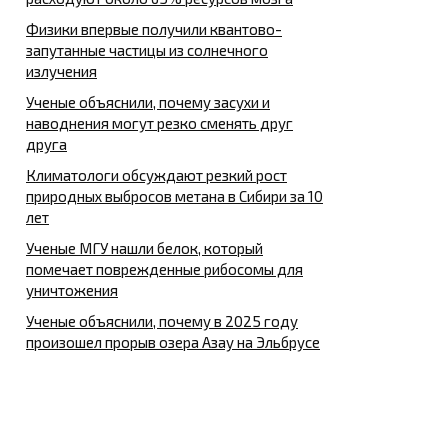
Физики впервые получили квантово-
запутанные частицы из солнечного
излучения
Ученые объяснили, почему засухи и
наводнения могут резко сменять друг
друга
Климатологи обсуждают резкий рост
природных выбросов метана в Сибири за 10
лет
Ученые МГУ нашли белок, который
помечает поврежденные рибосомы для
уничтожения
Ученые объяснили, почему в 2025 году
произошел прорыв озера Азау на Эльбрусе