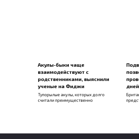
Акулы-быки чаще
Подв
взаимодействуют с
позв
родственниками, выяснили
пров
ученые на Фиджи
дней
Тупорылые акулы, которых долго
Брита
считали преимущественно
предс