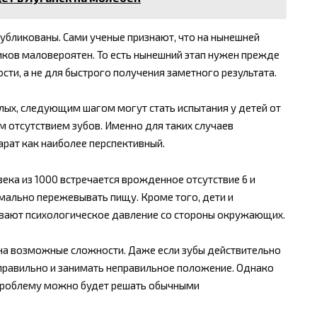
убликованы. Сами ученые признают, что на нынешней
ников маловероятен. То есть нынешний этап нужен прежде
сти, а не для быстрого получения заметного результата.
лых, следующим шагом могут стать испытания у детей от
ым отсутствием зубов. Именно для таких случаев
рат как наиболее перспективный.
ека из 1000 встречается врожденное отсутствие 6 и
мально пережевывать пищу. Кроме того, дети и
вают психологическое давление со стороны окружающих.
 на возможные сложности. Даже если зубы действительно
м правильно и занимать неправильное положение. Однако
и проблему можно будет решать обычными