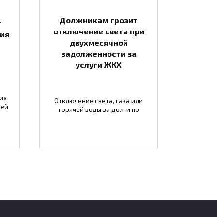
Должникам грозит
т
отключение света при
тия
двухмесячной
задолженности за
услуги ЖКХ
их
Отключение света, газа или
тей
горячей воды за долги по