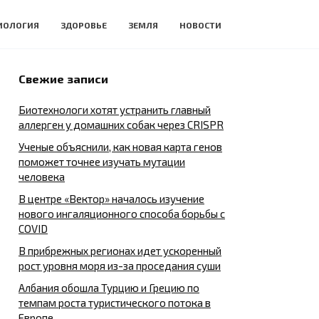
ИОЛОГИЯ
ЗДОРОВЬЕ
ЗЕМЛЯ
НОВОСТИ
Свежие записи
Биотехнологи хотят устранить главный
аллерген у домашних собак через CRISPR
Ученые объяснили, как новая карта генов
поможет точнее изучать мутации
человека
В центре «Вектор» началось изучение
нового ингаляционного способа борьбы с
COVID
В прибрежных регионах идет ускоренный
рост уровня моря из-за проседания суши
Албания обошла Турцию и Грецию по
темпам роста туристического потока в
Европе