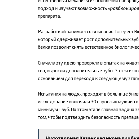
естественный механизм их появления прекраща
подход и изучают возможность
«разблокиро
препарата.
Разработкой занимается компания Toregem Bio
который сдерживает рост дополнительных зубо
белка позволит снять естественное биологичес
Сначала эту идею проверяли в опытах на живо
ген, выросли дополнительные зубы. Затем испы
основанием для перехода к следующему этапу 
Испытания на людях проходят в больнице Униве
исследование включили 30 взрослых мужчин в в
минимум 1 зуб. На этом этапе главная задача з
том, чтобы подтвердить безопасность препара
Чудотворная Казанская икона прибуд