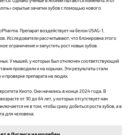
ется. Однако ученые в Японии пытаются изменить этот
вать»
скрытые зачатки зубов с помощью нового
Pharma. Препарат воздействует на белок USAG-1,
в. Исследователи рассчитывают, что блокировка этого
кое ограничение и запустить рост новых зубов.
тных. У мышей, у которых был отключен соответствующий
тания проводили и на хорьках. Эти результаты стали
и проверке препарата на людях.
рситета Киото. Они начались в конце 2024 года. В
озрасте от 30 до 64 лет, у которых отсутствует как
аключается не в том, чтобы сразу добиться роста зубов, а в
та для человека.
ет в Луганск на молебен