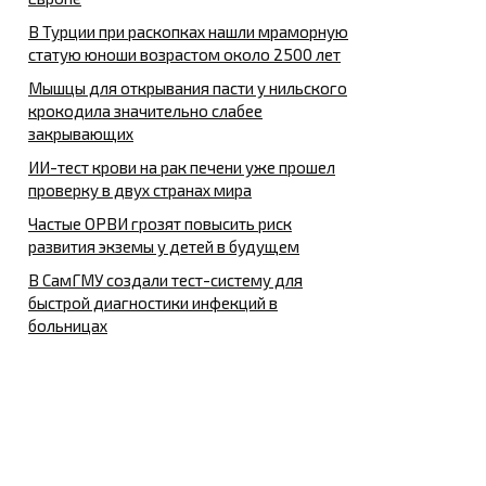
В Турции при раскопках нашли мраморную
статую юноши возрастом около 2500 лет
Мышцы для открывания пасти у нильского
крокодила значительно слабее
закрывающих
ИИ-тест крови на рак печени уже прошел
проверку в двух странах мира
Частые ОРВИ грозят повысить риск
развития экземы у детей в будущем
В СамГМУ создали тест-систему для
быстрой диагностики инфекций в
больницах