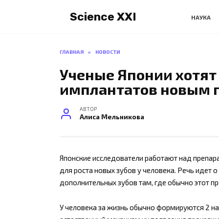
Перейти
Science XXI
к
НАУКА
содержанию
ГЛАВНАЯ
»
НОВОСТИ
Ученые Японии хотят 
имплантатов новым 
АВТОР
Алиса Мельникова
Японские исследователи работают над препа
для роста новых зубов у человека. Речь идет 
дополнительных зубов там, где обычно этот пр
У человека за жизнь обычно формируются 2 на