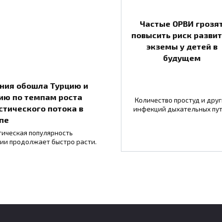
Частые ОРВИ грозя
повысить риск разви
экземы у детей в
будущем
ния обошла Турцию и
ию по темпам роста
Количество простуд и друг
стического потока в
инфекций дыхательных пу
пе
тическая популярность
ии продолжает быстро расти.