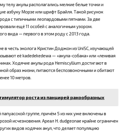
му телу акулы располагались мелкие белые точки и
ие азбуку Морзе или шрифт Брайля. Такой рисунок
 рода с типичными леопардовыми пятнами. За две
овали ещё 11 особей с аналогичным узором.
го вида — первого в этом роду с 2013 года.
е в честь эколога Кристин Доджон из UniSC, изучающей
азывают её kadedekedewa — «акула-собака» или «ленивая
никах. Ходячие акулы рода Hemiscyllium достигают в
чной образ жизни, питаются беспозвоночными и обитают
енее 10 метров.
тимулятор роста из панцирей ракообразных
папуасской группе, причём 5 из них уже включены в
озой исчезновения. Ареал H. dudgeonae крайне ограничен
ругих видов ходячих акул, что делает популяцию