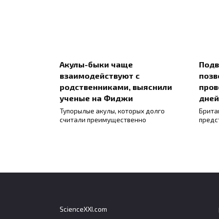
Акулы-быки чаще
Подв
взаимодействуют с
позв
родственниками, выяснили
пров
ученые на Фиджи
дней
Тупорылые акулы, которых долго
Брита
считали преимущественно
предс
ScienceXXI.com