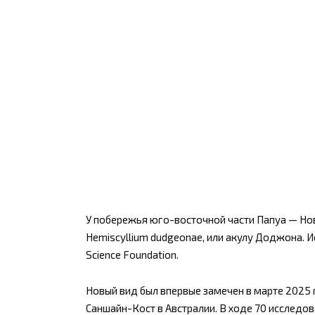
У побережья юго-восточной части Папуа — Нов
Hemiscyllium dudgeonae, или акулу Доджона. И
Science Foundation.
Новый вид был впервые замечен в марте 2025 
Саншайн-Кост в Австралии. В ходе 70 исследо