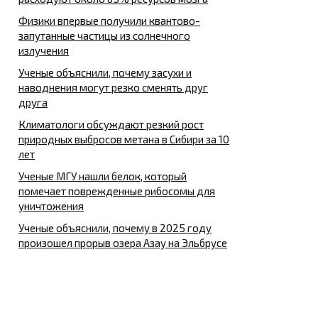
Физики впервые получили квантово-
запутанные частицы из солнечного
излучения
Ученые объяснили, почему засухи и
наводнения могут резко сменять друг
друга
Климатологи обсуждают резкий рост
природных выбросов метана в Сибири за 10
лет
Ученые МГУ нашли белок, который
помечает поврежденные рибосомы для
уничтожения
Ученые объяснили, почему в 2025 году
произошел прорыв озера Азау на Эльбрусе