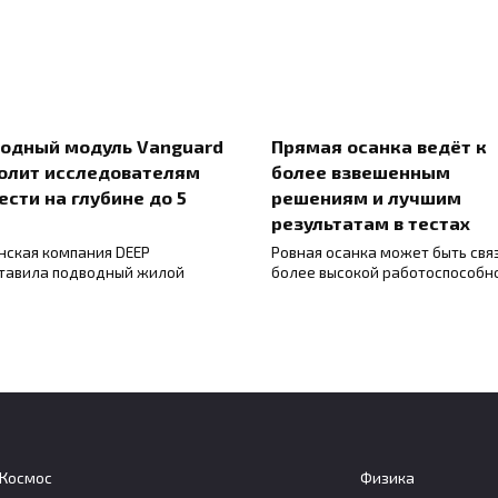
одный модуль Vanguard
Прямая осанка ведёт к
олит исследователям
более взвешенным
ести на глубине до 5
решениям и лучшим
результатам в тестах
нская компания DEEP
Ровная осанка может быть свя
тавила подводный жилой
более высокой работоспособн
Космос
Физика