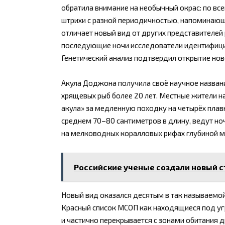
обратила внимание на необычный окрас: по все
штрихи с разной периодичностью, напоминающ
отличает новый вид от других представителей
последующие ночи исследователи идентифицир
Генетический анализ подтвердил открытие ново
Акула Доджона получила своё научное названи
хрящевых рыб более 20 лет. Местные жители н
акула» за медленную походку на четырёх плав
среднем 70–80 сантиметров в длину, ведут но
на мелководных коралловых рифах глубиной м
Российские ученые создали новый с
Новый вид оказался десятым в так называемой 
Красный список МСОП как находящиеся под угр
и частично перекрывается с зонами обитания д