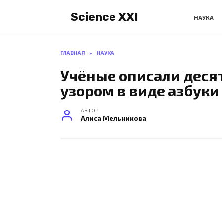
Перейти
Science XXI
к
НАУКА
содержанию
ГЛАВНАЯ
»
НАУКА
Учёные описали деся
узором в виде азбуки
АВТОР
Алиса Мельникова