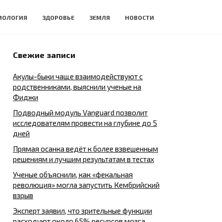
ИОЛОГИЯ
ЗДОРОВЬЕ
ЗЕМЛЯ
НОВОСТИ
Свежие записи
Акулы-быки чаще взаимодействуют с
родственниками, выяснили ученые на
Фиджи
Подводный модуль Vanguard позволит
исследователям провести на глубине до 5
дней
Прямая осанка ведёт к более взвешенным
решениям и лучшим результатам в тестах
Ученые объяснили, как «фекальная
революция» могла запустить Кембрийский
взрыв
Эксперт заявил, что зрительные функции
расходуют около 65% ресурсов мозга