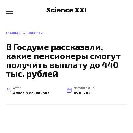
Перейти
Science XXI
к
содержанию
ГЛАВНАЯ
»
НОВОСТИ
В Госдуме рассказали,
какие пенсионеры смогут
получить выплату до 440
тыс. рублей
АВТОР
ОПУБЛИКОВАНО
Алиса Мельникова
05.10.2025