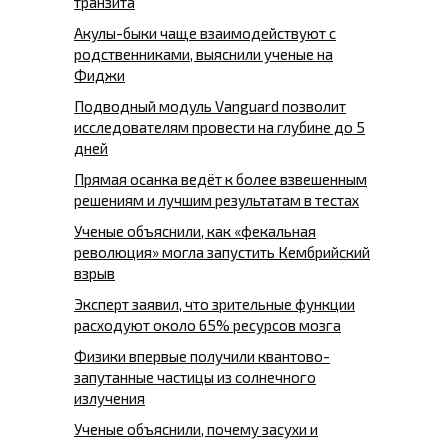
транзита
Акулы-быки чаще взаимодействуют с
родственниками, выяснили ученые на
Фиджи
Подводный модуль Vanguard позволит
исследователям провести на глубине до 5
дней
Прямая осанка ведёт к более взвешенным
решениям и лучшим результатам в тестах
Ученые объяснили, как «фекальная
революция» могла запустить Кембрийский
взрыв
Эксперт заявил, что зрительные функции
расходуют около 65% ресурсов мозга
Физики впервые получили квантово-
запутанные частицы из солнечного
излучения
Ученые объяснили, почему засухи и