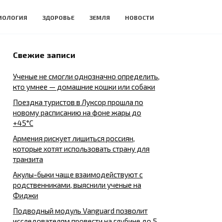
ИОЛОГИЯ
ЗДОРОВЬЕ
ЗЕМЛЯ
НОВОСТИ
Свежие записи
Ученые не смогли однозначно определить,
кто умнее — домашние кошки или собаки
Поездка туристов в Луксор прошла по
новому расписанию на фоне жары до
+45°C
Армения рискует лишиться россиян,
которые хотят использовать страну для
транзита
Акулы-быки чаще взаимодействуют с
родственниками, выяснили ученые на
Фиджи
Подводный модуль Vanguard позволит
исследователям провести на глубине до 5