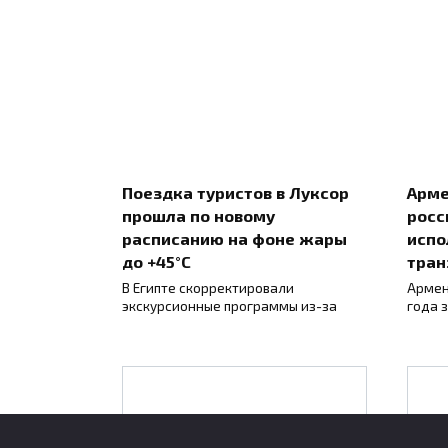
Поездка туристов в Луксор
Арме
прошла по новому
росс
расписанию на фоне жары
испо
до +45°C
тран
В Египте скорректировали
Армен
экскурсионные программы из-за
года 
В
Ученые объяснили,
почему в 2025 году