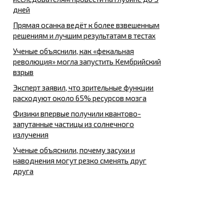
дней
Прямая осанка ведёт к более взвешенным
решениям и лучшим результатам в тестах
Ученые объяснили, как «фекальная
революция» могла запустить Кембрийский
взрыв
Эксперт заявил, что зрительные функции
расходуют около 65% ресурсов мозга
Физики впервые получили квантово-
запутанные частицы из солнечного
излучения
Ученые объяснили, почему засухи и
наводнения могут резко сменять друг
друга