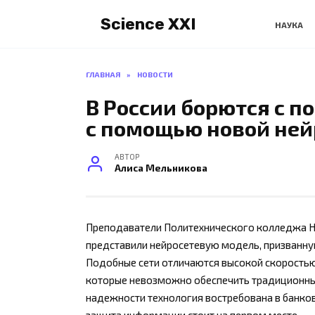
Перейти
Science XXI
к
НАУКА
содержанию
ГЛАВНАЯ
»
НОВОСТИ
В России борются с п
с помощью новой ней
АВТОР
Алиса Мельникова
Преподаватели Политехнического колледжа Н
представили нейросетевую модель, призванну
Подобные сети отличаются высокой скоростью
которые невозможно обеспечить традиционн
надежности технология востребована в банков