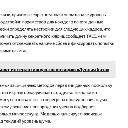
связи, причем в секретном квантовом канале уровень
подстройки параметров для каждого пакета данных.
ески определять настройки для следующих кадров, что
еличить длину секретного ключа, сообщает
ТАСС
. Чем
может отслеживать наличие сбоев и фиксировать попытки
риметр сети.
тавят интерактивную экспозицию «Лунная база»
самых защищенных методов передачи данных, поскольку
стиц и сразу обнаруживается, однако технология
могут возникать из-за перегрева оборудования, шума
оэтому решение новгородских ученых подбирает
олько микросекунд. Модель анализирует ключевые
од текущий уровень шума.