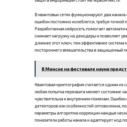
защита информации стоит на первом месте.
В квантовых сетях функционируют два канала 
ошибок постоянно колеблется, требуя точной 
Разработанная нейросеть помогает автоматич
снижает нагрузку на декодеры и позволяет ув
длиннее этот ключ, тем эффективнее система 
постороннего вмешательства в защищенный пе
В Минске на фестивале науки предс
Квантовая криптография считается одним из 
любая попытка перехвата меняет состояние ча
чувствительна к внутренним помехам. Ошибки 
детекторов или особенностей оптоволокна, п
параметры алгоритма коррекции каждые неск
показатели работы канала и адаптирует код п