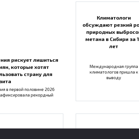
Климатологи
обсуждают резкий р
природных выбросо
метана в Сибири за 
лет
ния рискует лишиться
иян, которые хотят
Международная группа
климатологов пришла к
льзовать страну для
выводу
зита
ия в первой половине 2026
зафиксировала рекордный
 Минске на фестивале
В центре «Вектор»
науки представят