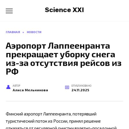
Перейти
Science XXI
к
содержанию
ГЛАВНАЯ
»
НОВОСТИ
Аэропорт Лаппеенранта
прекращает уборку снега
из-за отсутствия рейсов из
РФ
АВТОР
ОПУБЛИКОВАНО
Алиса Мельникова
24.11.2025
Финский аэропорт Лаппеенранта, потерявший
туристический поток из России, принял решение
отказаться от регулярной очистки взлетно-посадочной