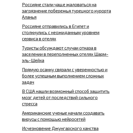
Россияне стали чаще жаловаться на
загрязнение побережья турецкого курорта
Аланья
Россияне отправились в Египет и
столкнулись с неожиданным уровнем
сервиса в отелях
Туристы обсуждают случаи отказа в
заселении в переполненных отелях Шарм-
эль-Шейха
Прямую осанку связали с уверенностью и
более успешным выполнением сложных
задач
В США нашли возможный способ защитить
мозг детей от последствий сильного
стресса
Американские ученые начали создавать
вирусы с помощью нейросетей
Исчезновение Джунгарского ханства