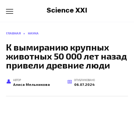
Перейти
Science XXI
к
содержанию
ГЛАВНАЯ
»
НАУКА
К вымиранию крупных
животных 50 000 лет назад
привели древние люди
АВТОР
ОПУБЛИКОВАНО
Алиса Мельникова
06.07.2024