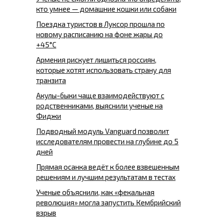
кто умнее — домашние кошки или собаки
Поездка туристов в Луксор прошла по
новому расписанию на фоне жары до
+45°C
Армения рискует лишиться россиян,
которые хотят использовать страну для
транзита
Акулы-быки чаще взаимодействуют с
родственниками, выяснили ученые на
Фиджи
Подводный модуль Vanguard позволит
исследователям провести на глубине до 5
дней
Прямая осанка ведёт к более взвешенным
решениям и лучшим результатам в тестах
Ученые объяснили, как «фекальная
революция» могла запустить Кембрийский
взрыв