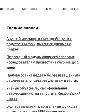
ИОЛОГИЯ
ЗДОРОВЬЕ
ЗЕМЛЯ
НОВОСТИ
Свежие записи
Акулы-быки чаще взаимодействуют с
родственниками, выяснили ученые на
Фиджи
Подводный модуль Vanguard позволит
исследователям провести на глубине до 5
дней
Прямая осанка ведёт к более взвешенным
решениям и лучшим результатам в тестах
Ученые объяснили, как «фекальная
революция» могла запустить Кембрийский
взрыв
Эксперт заявил, что зрительные функции
расходуют около 65% ресурсов мозга