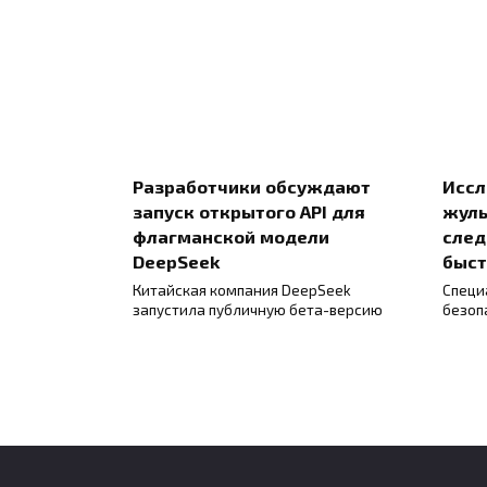
Разработчики обсуждают
Иссл
запуск открытого API для
жуль
флагманской модели
след
DeepSeek
быст
Китайская компания DeepSeek
Специ
запустила публичную бета-версию
безоп