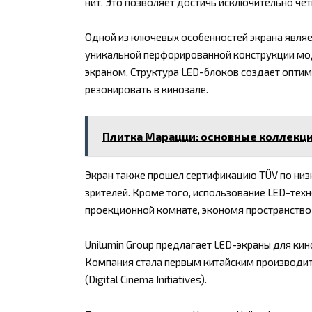
нит. Это позволяет достичь исключительно чет
Одной из ключевых особенностей экрана являе
уникальной перфорированной конструкции мод
экраном. Структура LED-блоков создает опти
резонировать в кинозале.
Плитка Марацци: основные коллекц
Экран также прошел сертификацию TÜV по низк
зрителей. Кроме того, использование LED-тех
проекционной комнате, экономя пространство
Unilumin Group предлагает LED-экраны для кин
Компания стала первым китайским производ
(Digital Cinema Initiatives).