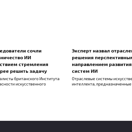
едователи сочли
Эксперт назвал отрасл
ничество ИИ
решения перспективны
ствием стремления
направлением развития
рее решить задачу
систем ИИ
алисты британского Института
Отраслевые системы искусств
асности искусственного
интеллекта, предназначенные