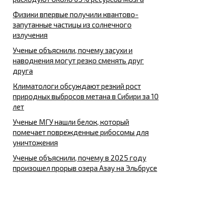
Физики впервые получили квантово-
запутанные частицы из солнечного
излучения
Ученые объяснили, почему засухи и
наводнения могут резко сменять друг
друга
Климатологи обсуждают резкий рост
природных выбросов метана в Сибири за 10
лет
Ученые МГУ нашли белок, который
помечает поврежденные рибосомы для
уничтожения
Ученые объяснили, почему в 2025 году
произошел прорыв озера Азау на Эльбрусе