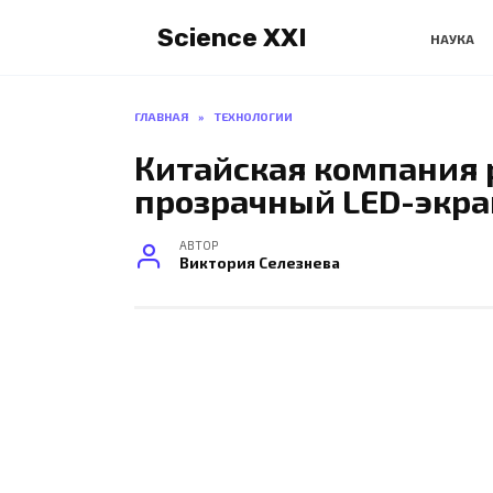
Перейти
Science XXI
к
НАУКА
содержанию
ГЛАВНАЯ
»
ТЕХНОЛОГИИ
Китайская компания 
прозрачный LED-экра
АВТОР
Виктория Селезнева