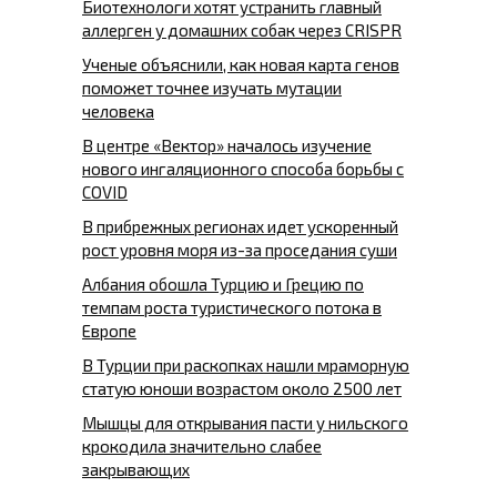
Биотехнологи хотят устранить главный
аллерген у домашних собак через CRISPR
Ученые объяснили, как новая карта генов
поможет точнее изучать мутации
человека
В центре «Вектор» началось изучение
нового ингаляционного способа борьбы с
COVID
В прибрежных регионах идет ускоренный
рост уровня моря из-за проседания суши
Албания обошла Турцию и Грецию по
темпам роста туристического потока в
Европе
В Турции при раскопках нашли мраморную
статую юноши возрастом около 2500 лет
Мышцы для открывания пасти у нильского
крокодила значительно слабее
закрывающих