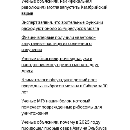
Ученые объяснили, как «фекальная
революция» могла запустить Кембрийский
взрыв
Эксперт заявил, что зрительные функции
расходуют около 65% ресурсов мозга
Физики впервые получили квантово-
запутанные частицы из солнечного
излучения
Ученые объяснили, почему засухи и
наводнения могут резко сменять друг
друга
Климатологи обсуждают резкий рост
природных выбросов метана в Сибири за 10
лет
Ученые МГУ нашли белок, который
помечает поврежденные рибосомы для
уничтожения
Ученые объяснили, почему в 2025 году
произошел прорыв озера Азау на Эльбрусе