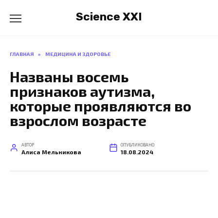
Перейти
Science XXI
к
содержанию
ГЛАВНАЯ
»
МЕДИЦИНА И ЗДОРОВЬЕ
Названы восемь
признаков аутизма,
которые проявляются во
взрослом возрасте
АВТОР
ОПУБЛИКОВАНО
Алиса Мельникова
18.08.2024