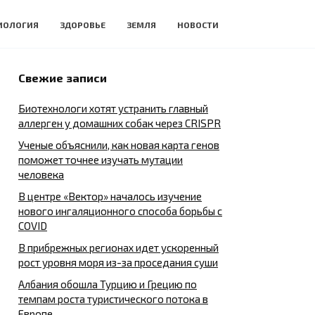
ИОЛОГИЯ
ЗДОРОВЬЕ
ЗЕМЛЯ
НОВОСТИ
Свежие записи
Биотехнологи хотят устранить главный
аллерген у домашних собак через CRISPR
Ученые объяснили, как новая карта генов
поможет точнее изучать мутации
человека
В центре «Вектор» началось изучение
нового ингаляционного способа борьбы с
COVID
В прибрежных регионах идет ускоренный
рост уровня моря из-за проседания суши
Албания обошла Турцию и Грецию по
темпам роста туристического потока в
Европе