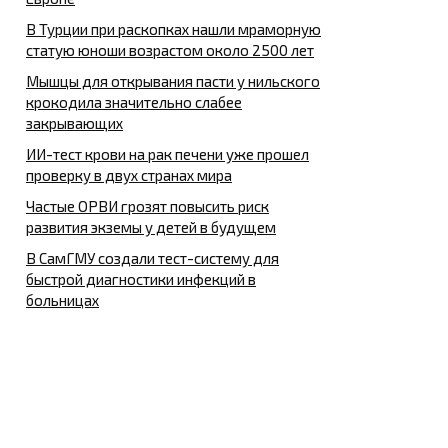
В Турции при раскопках нашли мраморную
статую юноши возрастом около 2500 лет
Мышцы для открывания пасти у нильского
крокодила значительно слабее
закрывающих
ИИ-тест крови на рак печени уже прошел
проверку в двух странах мира
Частые ОРВИ грозят повысить риск
развития экземы у детей в будущем
В СамГМУ создали тест-систему для
быстрой диагностики инфекций в
больницах