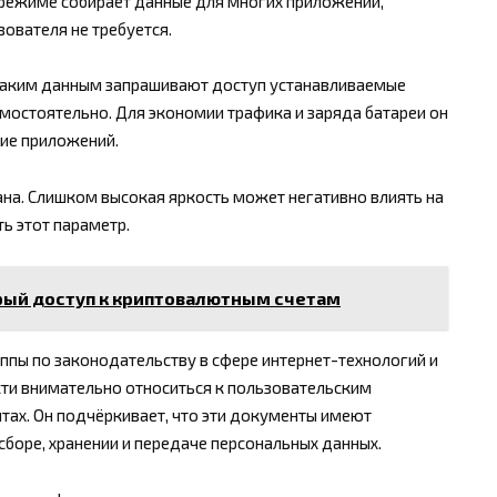
 режиме собирает данные для многих приложений,
вателя не требуется.
 каким данным запрашивают доступ устанавливаемые
амостоятельно. Для экономии трафика и заряда батареи он
ие приложений.
на. Слишком высокая яркость может негативно влиять на
ь этот параметр.
рый доступ к криптовалютным счетам
ппы по законодательству в сфере интернет-технологий и
ти внимательно относиться к пользовательским
йтах. Он подчёркивает, что эти документы имеют
боре, хранении и передаче персональных данных.