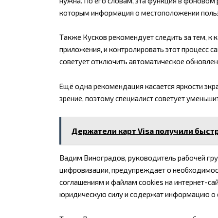
нужна. По его словам, эта функция в фоновом
которым информация о местоположении пользо
Также Кусков рекомендует следить за тем, к
приложения, и контролировать этот процесс с
советует отключить автоматическое обновлен
Ещё одна рекомендация касается яркости экра
зрение, поэтому специалист советует уменьшит
Держатели карт Visa получили быст
Вадим Виноградов, руководитель рабочей гру
цифровизации, предупреждает о необходимос
соглашениям и файлам cookies на интернет-са
юридическую силу и содержат информацию о с