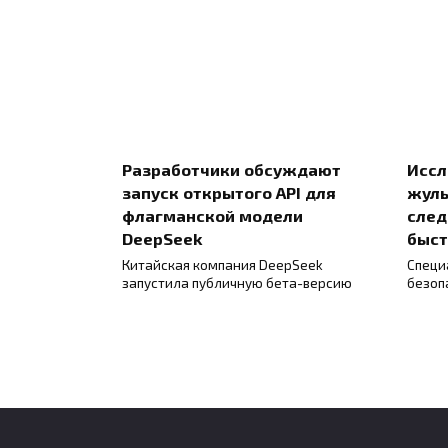
Разработчики обсуждают
Иссл
запуск открытого API для
жуль
флагманской модели
след
DeepSeek
быст
Китайская компания DeepSeek
Специ
запустила публичную бета-версию
безоп