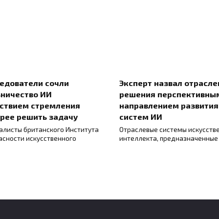
едователи сочли
Эксперт назвал отрасл
ничество ИИ
решения перспективны
ствием стремления
направлением развития
рее решить задачу
систем ИИ
алисты британского Института
Отраслевые системы искусств
асности искусственного
интеллекта, предназначенные