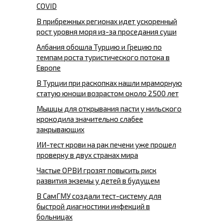
COVID
В прибрежных регионах идет ускоренный
рост уровня моря из-за проседания суши
Албания обошла Турцию и Грецию по
темпам роста туристического потока в
Европе
В Турции при раскопках нашли мраморную
статую юноши возрастом около 2500 лет
Мышцы для открывания пасти у нильского
крокодила значительно слабее
закрывающих
ИИ-тест крови на рак печени уже прошел
проверку в двух странах мира
Частые ОРВИ грозят повысить риск
развития экземы у детей в будущем
В СамГМУ создали тест-систему для
быстрой диагностики инфекций в
больницах