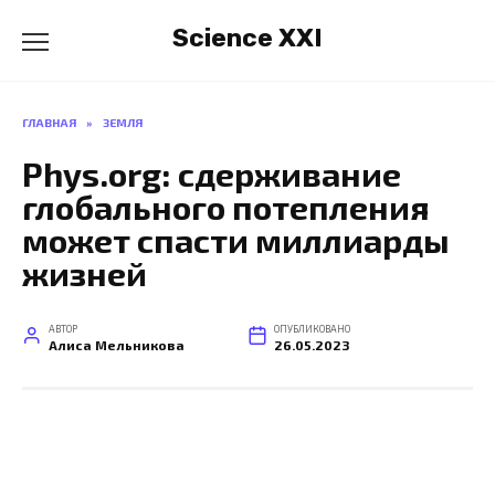
Перейти
Science XXI
к
содержанию
ГЛАВНАЯ
»
ЗЕМЛЯ
Phys.org: сдерживание
глобального потепления
может спасти миллиарды
жизней
АВТОР
ОПУБЛИКОВАНО
Алиса Мельникова
26.05.2023