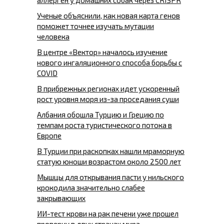
Ученые объяснили, как новая карта генов
поможет точнее изучать мутации
человека
В центре «Вектор» началось изучение
нового ингаляционного способа борьбы с
COVID
В прибрежных регионах идет ускоренный
рост уровня моря из-за проседания суши
Албания обошла Турцию и Грецию по
темпам роста туристического потока в
Европе
В Турции при раскопках нашли мраморную
статую юноши возрастом около 2500 лет
Мышцы для открывания пасти у нильского
крокодила значительно слабее
закрывающих
ИИ-тест крови на рак печени уже прошел
проверку в двух странах мира