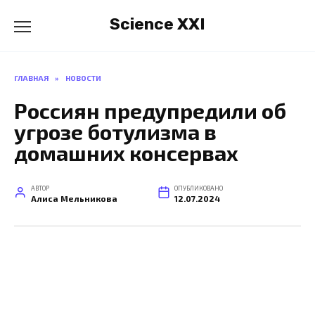
Перейти
Science XXI
к
содержанию
ГЛАВНАЯ
»
НОВОСТИ
Россиян предупредили об
угрозе ботулизма в
домашних консервах
АВТОР
ОПУБЛИКОВАНО
Алиса Мельникова
12.07.2024