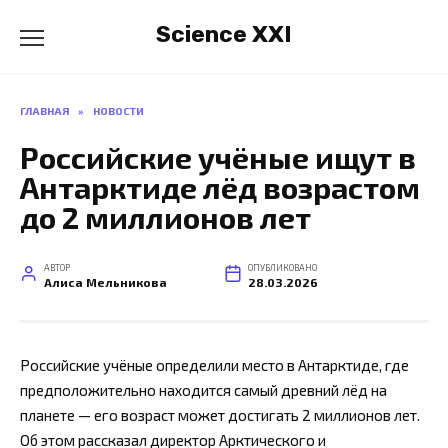
Перейти
Science XXI
к
содержанию
ГЛАВНАЯ
»
НОВОСТИ
Российские учёные ищут в
Антарктиде лёд возрастом
до 2 миллионов лет
АВТОР
ОПУБЛИКОВАНО
Алиса Мельникова
28.03.2026
Российские учёные определили место в Антарктиде, где
предположительно находится самый древний лёд на
планете — его возраст может достигать 2 миллионов лет.
Об этом рассказал директор Арктического и