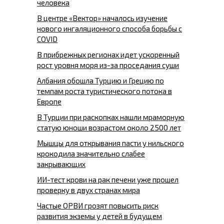
человека
В центре «Вектор» началось изучение
нового ингаляционного способа борьбы с
COVID
В прибрежных регионах идет ускоренный
рост уровня моря из-за проседания суши
Албания обошла Турцию и Грецию по
темпам роста туристического потока в
Европе
В Турции при раскопках нашли мраморную
статую юноши возрастом около 2500 лет
Мышцы для открывания пасти у нильского
крокодила значительно слабее
закрывающих
ИИ-тест крови на рак печени уже прошел
проверку в двух странах мира
Частые ОРВИ грозят повысить риск
развития экземы у детей в будущем