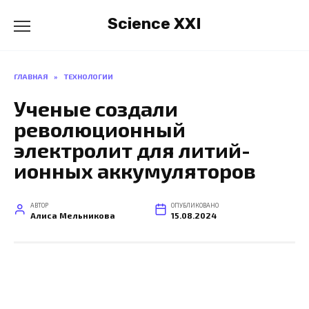
Перейти
Science XXI
к
содержанию
ГЛАВНАЯ
»
ТЕХНОЛОГИИ
Ученые создали
революционный
электролит для литий-
ионных аккумуляторов
АВТОР
ОПУБЛИКОВАНО
Алиса Мельникова
15.08.2024