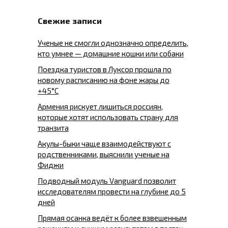
Свежие записи
Ученые не смогли однозначно определить,
кто умнее — домашние кошки или собаки
Поездка туристов в Луксор прошла по
новому расписанию на фоне жары до
+45°C
Армения рискует лишиться россиян,
которые хотят использовать страну для
транзита
Акулы-быки чаще взаимодействуют с
родственниками, выяснили ученые на
Фиджи
Подводный модуль Vanguard позволит
исследователям провести на глубине до 5
дней
Прямая осанка ведёт к более взвешенным