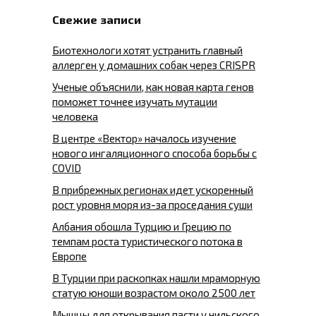
Свежие записи
Биотехнологи хотят устранить главный
аллерген у домашних собак через CRISPR
Ученые объяснили, как новая карта генов
поможет точнее изучать мутации
человека
В центре «Вектор» началось изучение
нового ингаляционного способа борьбы с
COVID
В прибрежных регионах идет ускоренный
рост уровня моря из-за проседания суши
Албания обошла Турцию и Грецию по
темпам роста туристического потока в
Европе
В Турции при раскопках нашли мраморную
статую юноши возрастом около 2500 лет
Мышцы для открывания пасти у нильского