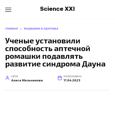
Перейти
Science XXI
к
содержанию
ГЛАВНАЯ
»
МЕДИЦИНА И ЗДОРОВЬЕ
Ученые установили
способность аптечной
ромашки подавлять
развитие синдрома Дауна
АВТОР
ОПУБЛИКОВАНО
Алиса Мельникова
17.04.2023