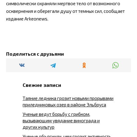
символически охраняли мертвое тело от возможного
осквернения и оберегали душу от темных сил, сообщает
издание Arkeonews.
Поделиться с друзьями
Свежие записи
Таяние ледника грозит новыми прорывами
приледниковых озер в районе Эльбруса
Ученые ведут борьбу с грибком,
вызывающим увядание винограда и
других культур
Ученые объяснили, чем грозит активность