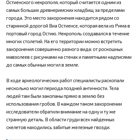
Остиенского некрополя, который считается одним из
самых больших древнеримских кладбищ за пределами
города. Это место захоронения находится рядом со
старинной дорогой Виа Остиенсе, которая вела из Рима в
портовый город Остию. Некрополь создавался в течение
многих столетий. На его территории можно встретить
захоронения совершенно разного вида: от роскошных
мавзолеев с рисунками на стенах и памятными надписями
до самых обычных могил в земле.
В ходе археологических работ специалисты раскопали
несколько могил периода поздней античности. Тела
людей там были закопаны прямо в землю без
использования гробов. В каждом таком захоронении
исследователи обратили внимание на одну и ту же
странную деталь. В области груди всех найденных
скелетов находились забитые железные гвозди.