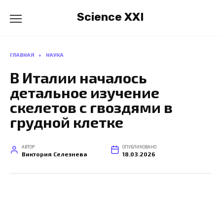
Перейти
Science XXI
к
содержанию
ГЛАВНАЯ
»
НАУКА
В Италии началось
детальное изучение
скелетов с гвоздями в
грудной клетке
АВТОР
ОПУБЛИКОВАНО
Виктория Селезнева
18.03.2026