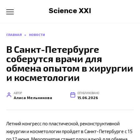
Перейти
Science XXI
к
содержанию
ГЛАВНАЯ
»
НОВОСТИ
В Санкт-Петербурге
соберутся врачи для
обмена опытом в хирургии
и косметологии
АВТОР
ОПУБЛИКОВАНО
Алиса Мельникова
15.06.2026
Летний конгресс по пластической, реконструктивной
хирургии и косметологии пройдет в Санкт-Петербурге с 15
по 17 июня. Мероприятие станет площадкой для обмена