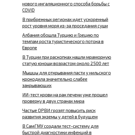
нового ингаляционного способа борьбы с
COVID
В прибрежных регионах идет ускоренный
рост уровня моря из-за проседания суши
Албания обошла Турцию и Грецию по
темпам роста туристического потока в
Европе
В Турции при раскопках нашли мраморную
статую юноши возрастом около 2500 лет
Мышцы для открывания пасти у нильского
крокодила значительно слабее
закрывающих
ИИ-тест крови на рак печени уже прошел
проверку в двух странах мира
Частые ОРВИ грозят повысить риск
развития экземы у детей в будущем
В СамГМУ создали тест-систему для
быстрой диагностики инфекций в