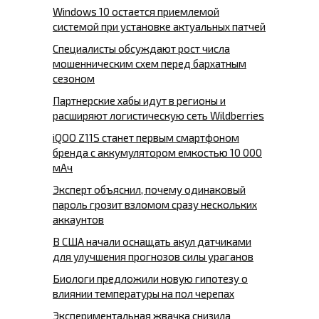
Windows 10 остается приемлемой
системой при установке актуальных патчей
Специалисты обсуждают рост числа
мошенническим схем перед бархатным
сезоном
Партнерские хабы идут в регионы и
расширяют логистическую сеть Wildberries
iQOO Z11S станет первым смартфоном
бренда с аккумулятором емкостью 10 000
мАч
Эксперт объяснил, почему одинаковый
пароль грозит взломом сразу нескольких
аккаунтов
В США начали оснащать акул датчиками
для улучшения прогнозов силы ураганов
Биологи предложили новую гипотезу о
влиянии температуры на пол черепах
Экспериментальная жвачка снизила