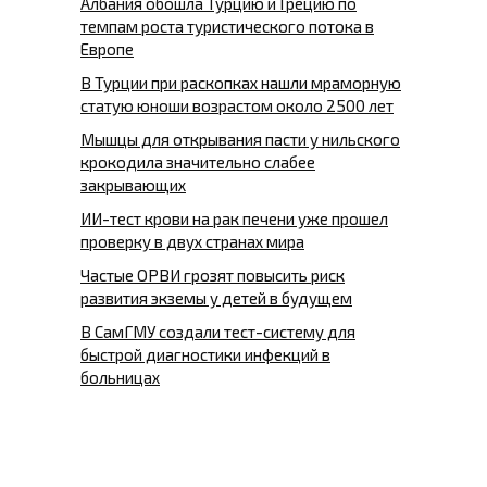
Албания обошла Турцию и Грецию по
темпам роста туристического потока в
Европе
В Турции при раскопках нашли мраморную
статую юноши возрастом около 2500 лет
Мышцы для открывания пасти у нильского
крокодила значительно слабее
закрывающих
ИИ-тест крови на рак печени уже прошел
проверку в двух странах мира
Частые ОРВИ грозят повысить риск
развития экземы у детей в будущем
В СамГМУ создали тест-систему для
быстрой диагностики инфекций в
больницах