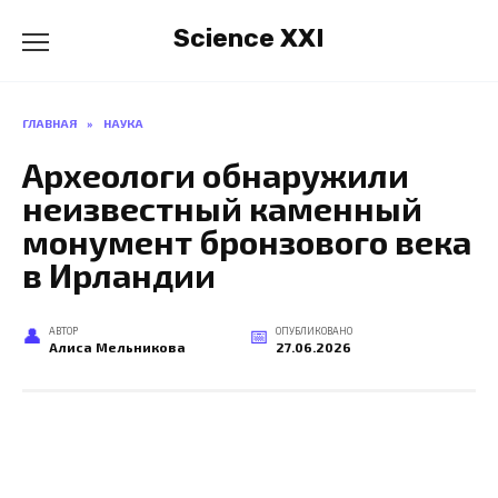
Перейти
Science XXI
к
содержанию
ГЛАВНАЯ
»
НАУКА
Археологи обнаружили
неизвестный каменный
монумент бронзового века
в Ирландии
АВТОР
ОПУБЛИКОВАНО
Алиса Мельникова
27.06.2026