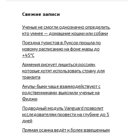
Свежие записи
Ученые не смогли однозначно определить,
кто умнее — домашние кошки или собаки
Поездка туристов в Луксор прошла по
новому расписанию на фоне жары до
+45°C
Армения рискует лишиться россиян,
которые хотят использовать страну для
транзита
Акулы-быки чаще взаимодействуют с
родственниками, выяснили ученые на
Фиджи
Подводный модуль Vanguard позволит
исследователям провести на глубине до 5
дней
Прямая осанка ведёт к более взвешенным