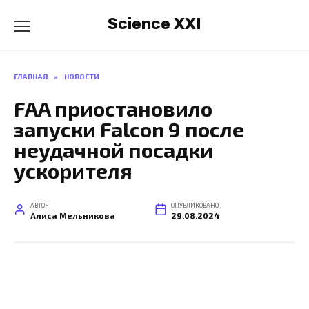
Перейти
Science XXI
к
содержанию
ГЛАВНАЯ
»
НОВОСТИ
FAA приостановило
запуски Falcon 9 после
неудачной посадки
ускорителя
АВТОР
ОПУБЛИКОВАНО
Алиса Мельникова
29.08.2024