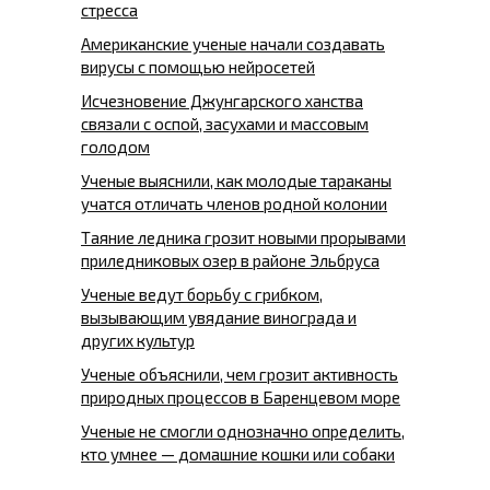
стресса
Американские ученые начали создавать
вирусы с помощью нейросетей
Исчезновение Джунгарского ханства
связали с оспой, засухами и массовым
голодом
Ученые выяснили, как молодые тараканы
учатся отличать членов родной колонии
Таяние ледника грозит новыми прорывами
приледниковых озер в районе Эльбруса
Ученые ведут борьбу с грибком,
вызывающим увядание винограда и
других культур
Ученые объяснили, чем грозит активность
природных процессов в Баренцевом море
Ученые не смогли однозначно определить,
кто умнее — домашние кошки или собаки