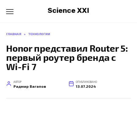
Перейти
Science XXI
к
содержанию
ГЛАВНАЯ
»
ТЕХНОЛОГИИ
Honor представил Router 5:
первый роутер бренда с
Wi-Fi 7
АВТОР
ОПУБЛИКОВАНО
Радмир Вагапов
13.07.2024