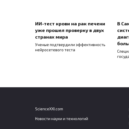
ИИ-тест крови на рак печени
В Са
уже прошел проверку в двух
сист
странах мира
диаг
боль
Ученые подтвердили эффективность
нейросетевого теста
Специ
госуд
ScienceXXI.com
Новости науки и технологий
Генетический вклад в
Небо