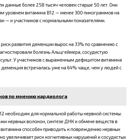
и данные более 258 тысяч человек старше 50 лет. Они
ким уровнем витамина B12 — менее 300 пикограммов на
ви — и участников с нормальными показателями.
 риск развития деменции вырос на 33% по сравнению с
иагностировали болезнь Альцгеймера, сосудистую
нсульт. У участников с выраженным дефицитом витамина
 деменция встречалась уже на 64% чаще, чем у людей с
ков по мнению кардиолога
B12 необходим для нормальной работы нервной системы:
ки нервных волокон, синтезе ДНК и обмене веществ в
го витамина способен приводить к повреждению нервных
ьно увеличивает риск когнитивных нарушений и сосудистых