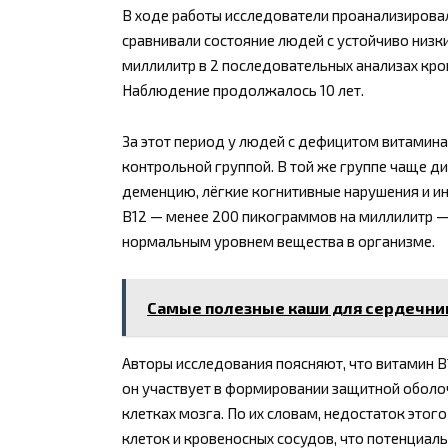
В ходе работы исследователи проанализировал
сравнивали состояние людей с устойчиво низ
миллилитр в 2 последовательных анализах кро
Наблюдение продолжалось 10 лет.
За этот период у людей с дефицитом витамина
контрольной группой. В той же группе чаще д
деменцию, лёгкие когнитивные нарушения и и
B12 — менее 200 пикограммов на миллилитр —
нормальным уровнем вещества в организме.
Самые полезные каши для сердечни
Авторы исследования поясняют, что витамин 
он участвует в формировании защитной оболоч
клетках мозга. По их словам, недостаток это
клеток и кровеносных сосудов, что потенциал