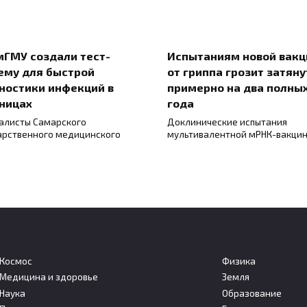
мГМУ создали тест-
Испытаниям новой вак
ему для быстрой
от гриппа грозит затяну
ностики инфекций в
примерно на два полны
ницах
года
алисты Самарского
Доклинические испытания
арственного медицинского
мультивалентной мРНК-вакци
Космос
Физика
Медицина и здоровье
Земля
Наука
Образование
льшие дозы стресса
Собственная нервная