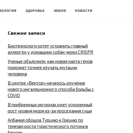
ИОЛОГИЯ
ЗДОРОВЬЕ
ЗЕМЛЯ
НОВОСТИ
Свежие записи
Биотехнологи хотят устранить главный
аллерген у домашних собак через CRISPR
Ученые объяснили, как новая карта генов
поможет точнее изучать мутации
человека
В центре «Вектор» началось изучение
нового ингаляционного способа борьбы с
COVID
В прибрежных регионах идет ускоренный
рост уровня моря из-за проседания суши
Албания обошла Турцию и Грецию по
темпам роста туристического потока в
Европе